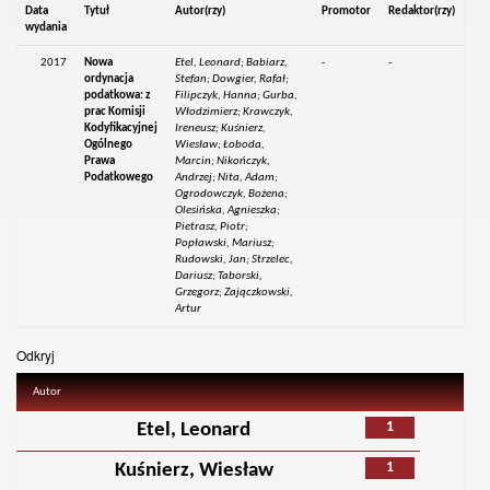
Data
Tytuł
Autor(rzy)
Promotor
Redaktor(rzy)
wydania
2017
Nowa
Etel, Leonard; Babiarz,
-
-
ordynacja
Stefan; Dowgier, Rafał;
podatkowa: z
Filipczyk, Hanna; Gurba,
prac Komisji
Włodzimierz; Krawczyk,
Kodyfikacyjnej
Ireneusz; Kuśnierz,
Ogólnego
Wiesław; Łoboda,
Prawa
Marcin; Nikończyk,
Podatkowego
Andrzej; Nita, Adam;
Ogrodowczyk, Bożena;
Olesińska, Agnieszka;
Pietrasz, Piotr;
Popławski, Mariusz;
Rudowski, Jan; Strzelec,
Dariusz; Taborski,
Grzegorz; Zajączkowski,
Artur
Odkryj
Autor
1
Etel, Leonard
1
Kuśnierz, Wiesław