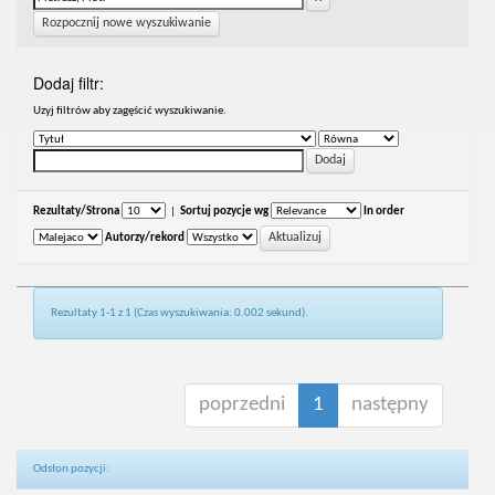
Rozpocznij nowe wyszukiwanie
Dodaj filtr:
Uzyj filtrów aby zagęścić wyszukiwanie.
Rezultaty/Strona
|
Sortuj pozycje wg
In order
Autorzy/rekord
Rezultaty 1-1 z 1 (Czas wyszukiwania: 0.002 sekund).
poprzedni
1
następny
Odsłon pozycji: