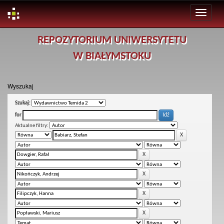
Skip
REPOZYTORIUM UNIWERSYTETU
navigation
W BIAŁYMSTOKU
Wyszukaj
Szukaj:
for
Aktualne filtry: