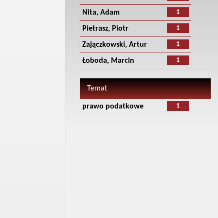
1
Nita, Adam
1
Pietrasz, Piotr
1
Zajączkowski, Artur
1
Łoboda, Marcin
Temat
1
prawo podatkowe