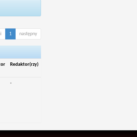
i
1
następny
tor
Redaktor(rzy)
-