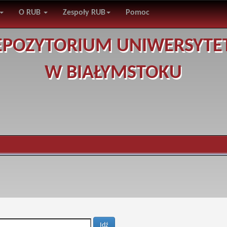
O RUB
Zespoły RUB
Pomoc
EPOZYTORIUM UNIWERSYTE
W BIAŁYMSTOKU