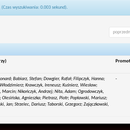
1 (Czas wyszukiwania: 0.003 sekund).
poprzedn
rzy)
Promo
eonard; Babiarz, Stefan; Dowgier, Rafał; Filipczyk, Hanna;
-
Włodzimierz; Krawczyk, Ireneusz; Kuśnierz, Wiesław;
 Marcin; Nikończyk, Andrzej; Nita, Adam; Ogrodowczyk,
 Olesińska, Agnieszka; Pietrasz, Piotr; Popławski, Mariusz;
i, Jan; Strzelec, Dariusz; Taborski, Grzegorz; Zajączkowski,