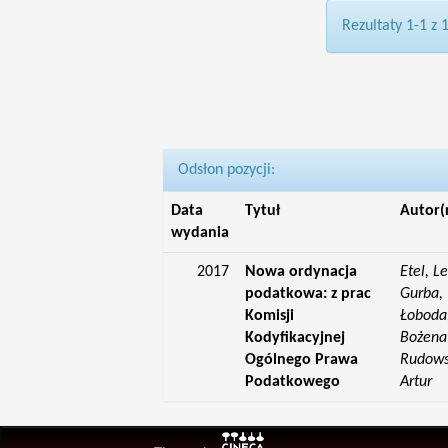
Rezultaty 1-1 z 
Odsłon pozycji:
Data
Tytuł
Autor(
wydania
2017
Nowa ordynacja
Etel, L
podatkowa: z prac
Gurba, 
Komisji
Łoboda,
Kodyfikacyjnej
Bożena;
Ogólnego Prawa
Rudowsk
Podatkowego
Artur