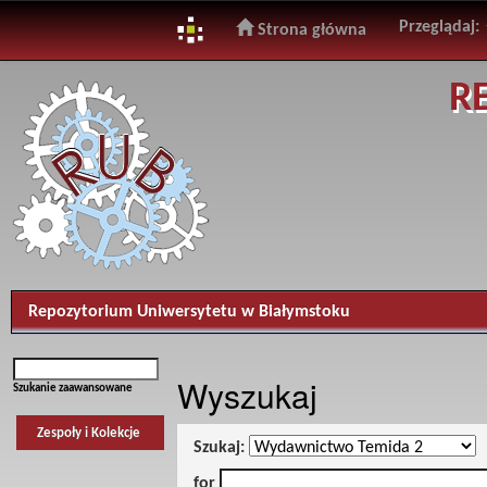
Przeglądaj:
Strona główna
Skip
R
navigation
Repozytorium Uniwersytetu w Białymstoku
Wyszukaj
Szukanie zaawansowane
Zespoły i Kolekcje
Szukaj:
for