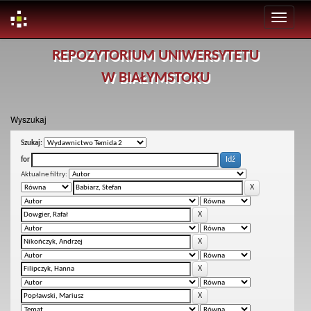
Skip
REPOZYTORIUM UNIWERSYTETU
navigation
W BIAŁYMSTOKU
Wyszukaj
Szukaj:
for
Aktualne filtry: