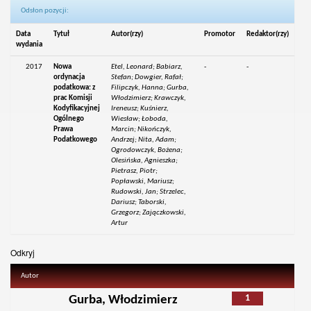
Odsłon pozycji:
Data
Tytuł
Autor(rzy)
Promotor
Redaktor(rzy)
wydania
2017
Nowa
Etel, Leonard; Babiarz,
-
-
ordynacja
Stefan; Dowgier, Rafał;
podatkowa: z
Filipczyk, Hanna; Gurba,
prac Komisji
Włodzimierz; Krawczyk,
Kodyfikacyjnej
Ireneusz; Kuśnierz,
Ogólnego
Wiesław; Łoboda,
Prawa
Marcin; Nikończyk,
Podatkowego
Andrzej; Nita, Adam;
Ogrodowczyk, Bożena;
Olesińska, Agnieszka;
Pietrasz, Piotr;
Popławski, Mariusz;
Rudowski, Jan; Strzelec,
Dariusz; Taborski,
Grzegorz; Zajączkowski,
Artur
Odkryj
Autor
1
Gurba, Włodzimierz