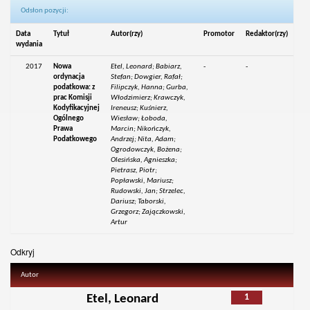
Odsłon pozycji:
Data
Tytuł
Autor(rzy)
Promotor
Redaktor(rzy)
wydania
2017
Nowa
Etel, Leonard; Babiarz,
-
-
ordynacja
Stefan; Dowgier, Rafał;
podatkowa: z
Filipczyk, Hanna; Gurba,
prac Komisji
Włodzimierz; Krawczyk,
Kodyfikacyjnej
Ireneusz; Kuśnierz,
Ogólnego
Wiesław; Łoboda,
Prawa
Marcin; Nikończyk,
Podatkowego
Andrzej; Nita, Adam;
Ogrodowczyk, Bożena;
Olesińska, Agnieszka;
Pietrasz, Piotr;
Popławski, Mariusz;
Rudowski, Jan; Strzelec,
Dariusz; Taborski,
Grzegorz; Zajączkowski,
Artur
Odkryj
Autor
1
Etel, Leonard