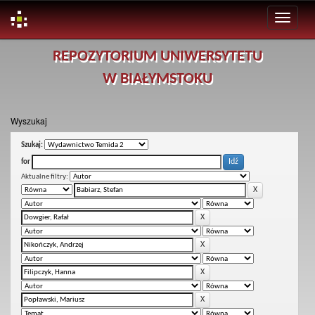
Skip
REPOZYTORIUM UNIWERSYTETU
navigation
W BIAŁYMSTOKU
Wyszukaj
Szukaj:
for
Aktualne filtry: