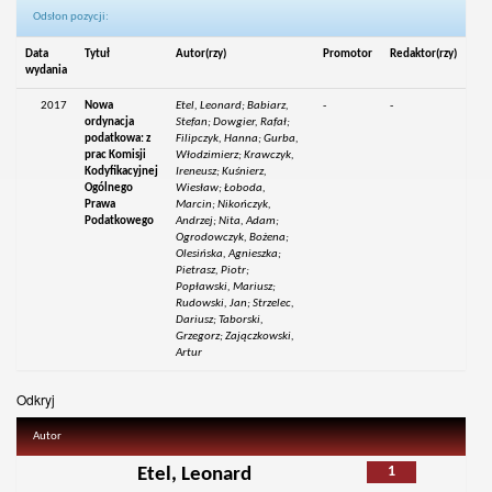
Odsłon pozycji:
Data
Tytuł
Autor(rzy)
Promotor
Redaktor(rzy)
wydania
2017
Nowa
Etel, Leonard; Babiarz,
-
-
ordynacja
Stefan; Dowgier, Rafał;
podatkowa: z
Filipczyk, Hanna; Gurba,
prac Komisji
Włodzimierz; Krawczyk,
Kodyfikacyjnej
Ireneusz; Kuśnierz,
Ogólnego
Wiesław; Łoboda,
Prawa
Marcin; Nikończyk,
Podatkowego
Andrzej; Nita, Adam;
Ogrodowczyk, Bożena;
Olesińska, Agnieszka;
Pietrasz, Piotr;
Popławski, Mariusz;
Rudowski, Jan; Strzelec,
Dariusz; Taborski,
Grzegorz; Zajączkowski,
Artur
Odkryj
Autor
1
Etel, Leonard