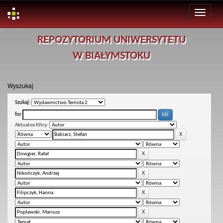
Skip
REPOZYTORIUM UNIWERSYTETU
navigation
W BIAŁYMSTOKU
Wyszukaj
Szukaj:
for
Aktualne filtry: