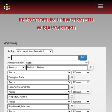
Skip
REPOZYTORIUM UNIWERSYTETU
navigation
W BIAŁYMSTOKU
Wyszukaj
Szukaj:
for
Aktualne filtry: