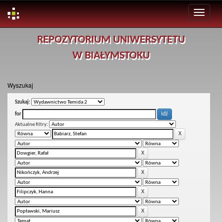
Skip
REPOZYTORIUM UNIWERSYTETU
navigation
W BIAŁYMSTOKU
Wyszukaj
Szukaj:
for
Aktualne filtry: