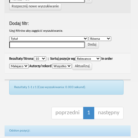
Rozpocznij nowe wyszukiwanie
Dodaj filtr:
Uzyj filtrów aby zagęścić wyszukiwanie.
Rezultaty/Strona
|
Sortuj pozycje wg
In order
Autorzy/rekord
Rezultaty 1-1 z 1 (Czas wyszukiwania: 0.003 sekund).
poprzedni
1
następny
Odsłon pozycji: