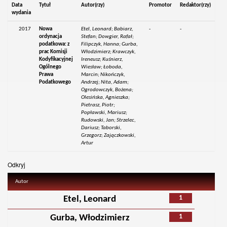
Data
Tytuł
Autor(rzy)
Promotor
Redaktor(rzy)
wydania
2017
Nowa
Etel, Leonard; Babiarz,
-
-
ordynacja
Stefan; Dowgier, Rafał;
podatkowa: z
Filipczyk, Hanna; Gurba,
prac Komisji
Włodzimierz; Krawczyk,
Kodyfikacyjnej
Ireneusz; Kuśnierz,
Ogólnego
Wiesław; Łoboda,
Prawa
Marcin; Nikończyk,
Podatkowego
Andrzej; Nita, Adam;
Ogrodowczyk, Bożena;
Olesińska, Agnieszka;
Pietrasz, Piotr;
Popławski, Mariusz;
Rudowski, Jan; Strzelec,
Dariusz; Taborski,
Grzegorz; Zajączkowski,
Artur
Odkryj
Autor
1
Etel, Leonard
1
Gurba, Włodzimierz