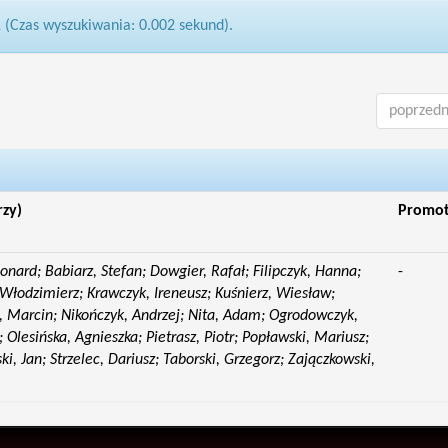
1 (Czas wyszukiwania: 0.002 sekund).
poprzedn
rzy)
Promo
eonard; Babiarz, Stefan; Dowgier, Rafał; Filipczyk, Hanna;
-
Włodzimierz; Krawczyk, Ireneusz; Kuśnierz, Wiesław;
 Marcin; Nikończyk, Andrzej; Nita, Adam; Ogrodowczyk,
 Olesińska, Agnieszka; Pietrasz, Piotr; Popławski, Mariusz;
i, Jan; Strzelec, Dariusz; Taborski, Grzegorz; Zajączkowski,