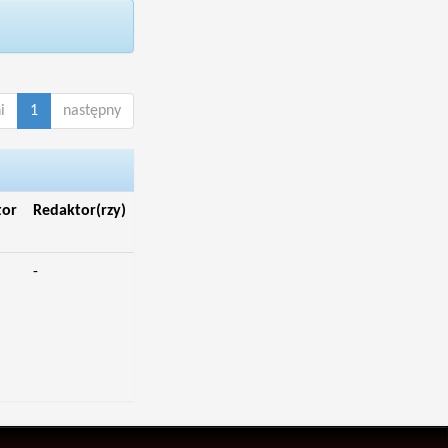
i
1
następny
tor
Redaktor(rzy)
-