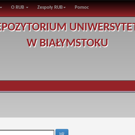
O RUB
Zespoły RUB
Pomoc
EPOZYTORIUM UNIWERSYTE
W BIAŁYMSTOKU