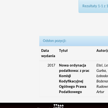
Rezultaty 1-1 z 
Odsłon pozycji:
Data
Tytuł
Autor(
wydania
2017
Nowa ordynacja
Etel, L
podatkowa: z prac
Gurba, 
Komisji
Łoboda,
Kodyfikacyjnej
Bożena;
Ogólnego Prawa
Rudowsk
Podatkowego
Artur