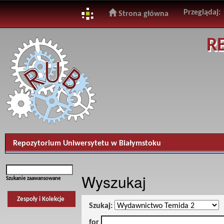
Przeglądaj:
Strona główna
Skip
R
navigation
Repozytorium Uniwersytetu w Białymstoku
Wyszukaj
Szukanie zaawansowane
Zespoły i Kolekcje
Szukaj:
for