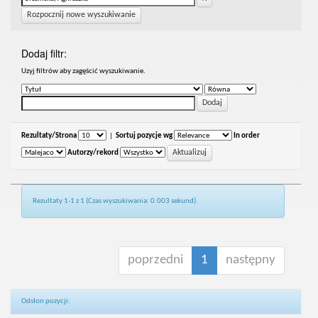
Rozpocznij nowe wyszukiwanie
Dodaj filtr:
Uzyj filtrów aby zagęścić wyszukiwanie.
Rezultaty/Strona
|
Sortuj pozycje wg
In order
Autorzy/rekord
Rezultaty 1-1 z 1 (Czas wyszukiwania: 0.003 sekund).
poprzedni
1
następny
Odsłon pozycji: