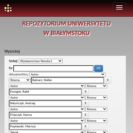
Skip
REPOZYTORIUM UNIWERSYTETU
navigation
W BIAŁYMSTOKU
Wyszukaj
Szukaj:
for
Aktualne filtry: