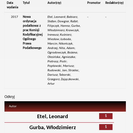
Data
Tytuł
Autor(rzy)
Promotor
Redaktor(rzy)
wydania
2017
Nowa
Etel, Leonard; Babiarz,
-
-
ordynacja
Stefan; Dowgier, Rafał;
podatkowa: z
Filipczyk, Hanna; Gurba,
prac Komisji
Włodzimierz; Krawczyk,
Kodyfikacyjnej
Ireneusz; Kuśnierz,
Ogólnego
Wiesław; Łoboda,
Prawa
Marcin; Nikończyk,
Podatkowego
Andrzej; Nita, Adam;
Ogrodowczyk, Bożena;
Olesińska, Agnieszka;
Pietrasz, Piotr;
Popławski, Mariusz;
Rudowski, Jan; Strzelec,
Dariusz; Taborski,
Grzegorz; Zajączkowski,
Artur
Odkryj
Autor
1
Etel, Leonard
1
Gurba, Włodzimierz