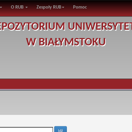
O RUB
Zespoły RUB
Pomoc
EPOZYTORIUM UNIWERSYTE
W BIAŁYMSTOKU