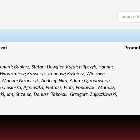
poprzedn
rzy)
Promo
eonard; Babiarz, Stefan; Dowgier, Rafał; Filipczyk, Hanna;
-
Włodzimierz; Krawczyk, Ireneusz; Kuśnierz, Wiesław;
 Marcin; Nikończyk, Andrzej; Nita, Adam; Ogrodowczyk,
 Olesińska, Agnieszka; Pietrasz, Piotr; Popławski, Mariusz;
i, Jan; Strzelec, Dariusz; Taborski, Grzegorz; Zajączkowski,