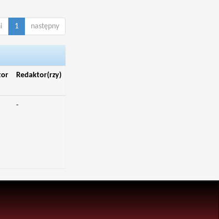
i
1
następny
tor
Redaktor(rzy)
-