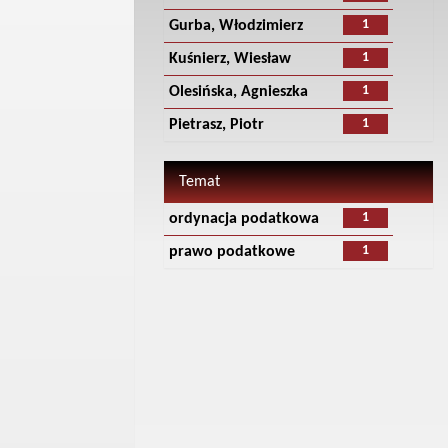
1
Gurba, Włodzimierz
1
Kuśnierz, Wiesław
1
Olesińska, Agnieszka
1
Pietrasz, Piotr
Temat
1
ordynacja podatkowa
1
prawo podatkowe