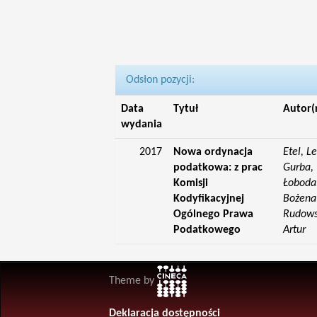
Odsłon pozycji:
Data
Tytuł
Autor(
wydania
2017
Nowa ordynacja
Etel, L
podatkowa: z prac
Gurba, 
Komisji
Łoboda,
Kodyfikacyjnej
Bożena;
Ogólnego Prawa
Rudowsk
Podatkowego
Artur
Theme by
Deklaracja dostępności