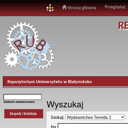
Przeglądaj:
Strona główna
Skip
R
navigation
Repozytorium Uniwersytetu w Białymstoku
Wyszukaj
Szukanie zaawansowane
Zespoły i Kolekcje
Szukaj:
for