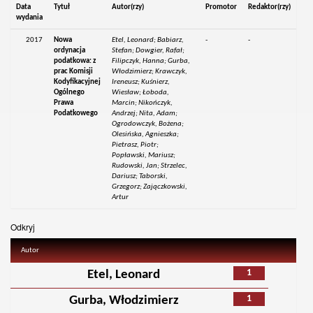
Data
Tytuł
Autor(rzy)
Promotor
Redaktor(rzy)
wydania
2017
Nowa
Etel, Leonard; Babiarz,
-
-
ordynacja
Stefan; Dowgier, Rafał;
podatkowa: z
Filipczyk, Hanna; Gurba,
prac Komisji
Włodzimierz; Krawczyk,
Kodyfikacyjnej
Ireneusz; Kuśnierz,
Ogólnego
Wiesław; Łoboda,
Prawa
Marcin; Nikończyk,
Podatkowego
Andrzej; Nita, Adam;
Ogrodowczyk, Bożena;
Olesińska, Agnieszka;
Pietrasz, Piotr;
Popławski, Mariusz;
Rudowski, Jan; Strzelec,
Dariusz; Taborski,
Grzegorz; Zajączkowski,
Artur
Odkryj
Autor
1
Etel, Leonard
1
Gurba, Włodzimierz