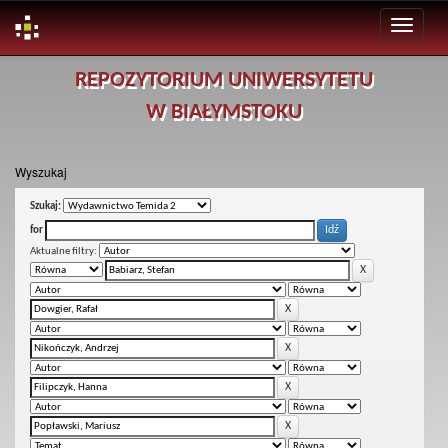
Skip
REPOZYTORIUM UNIWERSYTETU
navigation
W BIAŁYMSTOKU
Wyszukaj
Szukaj:
for
Aktualne filtry: