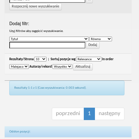
Rozpocznij nowe wyszukiwanie
Dodaj filtr:
Uzyj filtrów aby zagęścić wyszukiwanie.
Rezultaty/Strona
|
Sortuj pozycje wg
In order
Autorzy/rekord
Rezultaty 1-1 z 1 (Czas wyszukiwania: 0.003 sekund).
poprzedni
1
następny
Odsłon pozycji: