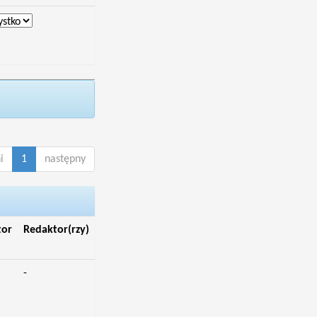
i
1
następny
tor
Redaktor(rzy)
-