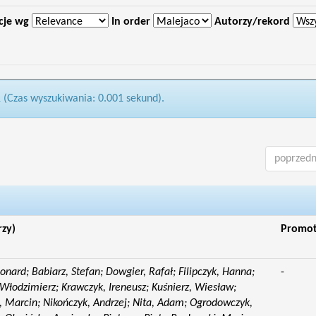
cje wg
In order
Autorzy/rekord
1 (Czas wyszukiwania: 0.001 sekund).
poprzedn
rzy)
Promo
eonard; Babiarz, Stefan; Dowgier, Rafał; Filipczyk, Hanna;
-
Włodzimierz; Krawczyk, Ireneusz; Kuśnierz, Wiesław;
 Marcin; Nikończyk, Andrzej; Nita, Adam; Ogrodowczyk,