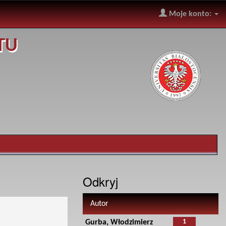
Moje konto:
TU
Odkryj
Autor
1
Gurba, Włodzimierz