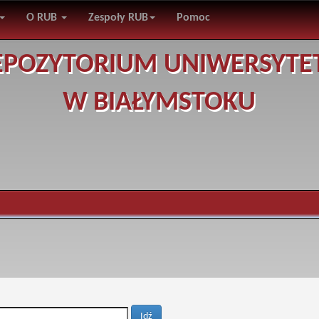
O RUB
Zespoły RUB
Pomoc
EPOZYTORIUM UNIWERSYTE
W BIAŁYMSTOKU