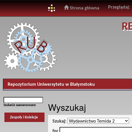
Przeglądaj:
Strona główna
Skip
R
navigation
Repozytorium Uniwersytetu w Białymstoku
Wyszukaj
Szukanie zaawansowane
Zespoły i Kolekcje
Szukaj:
for