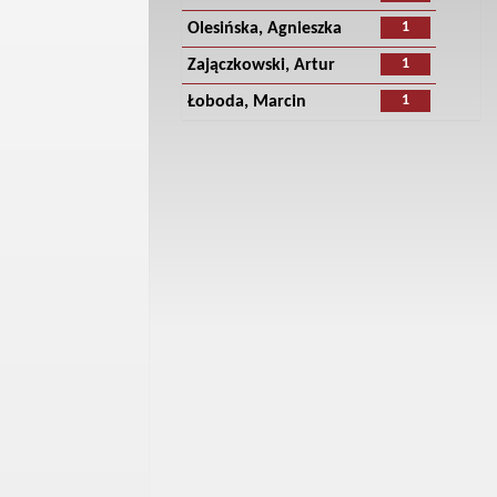
1
Olesińska, Agnieszka
1
Zajączkowski, Artur
1
Łoboda, Marcin