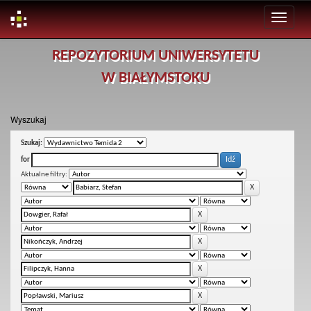
Skip
REPOZYTORIUM UNIWERSYTETU
navigation
W BIAŁYMSTOKU
Wyszukaj
Szukaj:
for
Aktualne filtry: