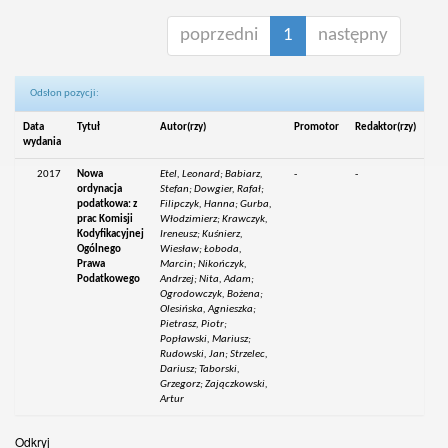
poprzedni
1
następny
Odsłon pozycji:
Data
Tytuł
Autor(rzy)
Promotor
Redaktor(rzy)
wydania
2017
Nowa
Etel, Leonard; Babiarz,
-
-
ordynacja
Stefan; Dowgier, Rafał;
podatkowa: z
Filipczyk, Hanna; Gurba,
prac Komisji
Włodzimierz; Krawczyk,
Kodyfikacyjnej
Ireneusz; Kuśnierz,
Ogólnego
Wiesław; Łoboda,
Prawa
Marcin; Nikończyk,
Podatkowego
Andrzej; Nita, Adam;
Ogrodowczyk, Bożena;
Olesińska, Agnieszka;
Pietrasz, Piotr;
Popławski, Mariusz;
Rudowski, Jan; Strzelec,
Dariusz; Taborski,
Grzegorz; Zajączkowski,
Artur
Odkryj