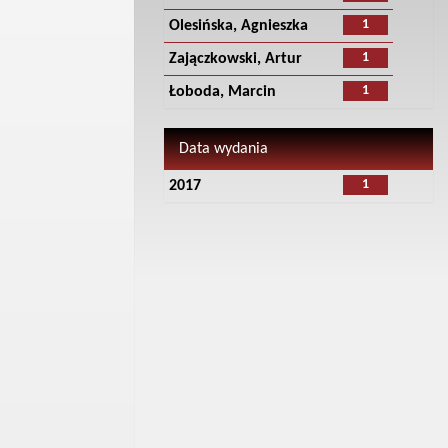
1
Olesińska, Agnieszka
1
Zajączkowski, Artur
1
Łoboda, Marcin
Data wydania
1
2017