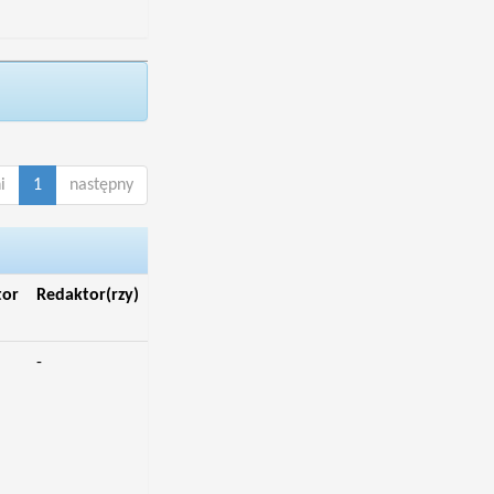
i
1
następny
tor
Redaktor(rzy)
-