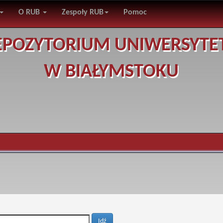
O RUB
Zespoły RUB
Pomoc
EPOZYTORIUM UNIWERSYTE
W BIAŁYMSTOKU