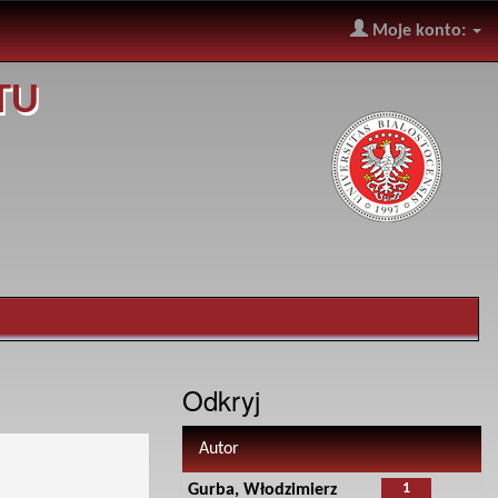
Moje konto:
TU
Odkryj
Autor
1
Gurba, Włodzimierz