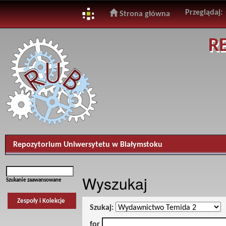
Przeglądaj:
Strona główna
Skip
R
navigation
Repozytorium Uniwersytetu w Białymstoku
Wyszukaj
Szukanie zaawansowane
Zespoły i Kolekcje
Szukaj:
for