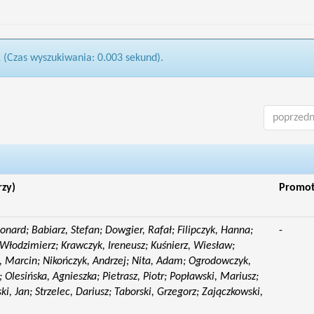
1 (Czas wyszukiwania: 0.003 sekund).
poprzedn
rzy)
Promo
eonard; Babiarz, Stefan; Dowgier, Rafał; Filipczyk, Hanna;
-
Włodzimierz; Krawczyk, Ireneusz; Kuśnierz, Wiesław;
 Marcin; Nikończyk, Andrzej; Nita, Adam; Ogrodowczyk,
 Olesińska, Agnieszka; Pietrasz, Piotr; Popławski, Mariusz;
i, Jan; Strzelec, Dariusz; Taborski, Grzegorz; Zajączkowski,