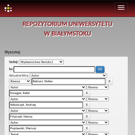
Skip
REPOZYTORIUM UNIWERSYTETU
navigation
W BIAŁYMSTOKU
Wyszukaj
Szukaj:
for
Aktualne filtry: