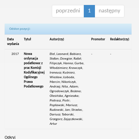
poprzedni
1
następny
Odsłon pozycji:
Data
Tytuł
Autor(rzy)
Promotor
Redaktor(rzy)
wydania
2017
Nowa
Etel, Leonard; Babiarz,
-
-
ordynacja
Stefan; Dowgier, Rafał;
podatkowa: z
Filipczyk, Hanna; Gurba,
prac Komisji
Włodzimierz; Krawczyk,
Kodyfikacyjnej
Ireneusz; Kuśnierz,
Ogólnego
Wiesław; Łoboda,
Prawa
Marcin; Nikończyk,
Podatkowego
Andrzej; Nita, Adam;
Ogrodowczyk, Bożena;
Olesińska, Agnieszka;
Pietrasz, Piotr;
Popławski, Mariusz;
Rudowski, Jan; Strzelec,
Dariusz; Taborski,
Grzegorz; Zajączkowski,
Artur
Odkryj