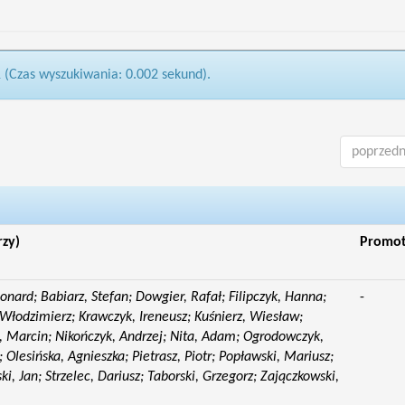
1 (Czas wyszukiwania: 0.002 sekund).
poprzedn
rzy)
Promo
eonard; Babiarz, Stefan; Dowgier, Rafał; Filipczyk, Hanna;
-
Włodzimierz; Krawczyk, Ireneusz; Kuśnierz, Wiesław;
 Marcin; Nikończyk, Andrzej; Nita, Adam; Ogrodowczyk,
 Olesińska, Agnieszka; Pietrasz, Piotr; Popławski, Mariusz;
i, Jan; Strzelec, Dariusz; Taborski, Grzegorz; Zajączkowski,