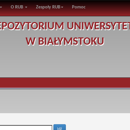
O RUB
Zespoły RUB
Pomoc
EPOZYTORIUM UNIWERSYTE
W BIAŁYMSTOKU