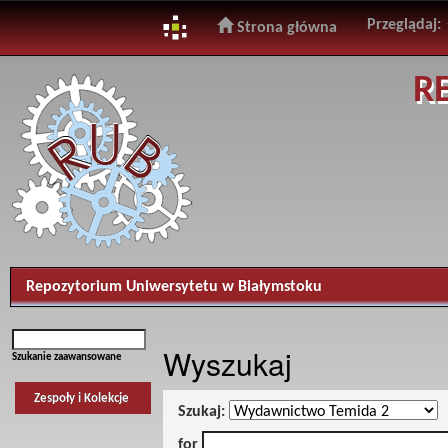
Przeglądaj:
Strona główna
Skip
R
navigation
Repozytorium Uniwersytetu w Białymstoku
Wyszukaj
Szukanie zaawansowane
Zespoły i Kolekcje
Szukaj:
for