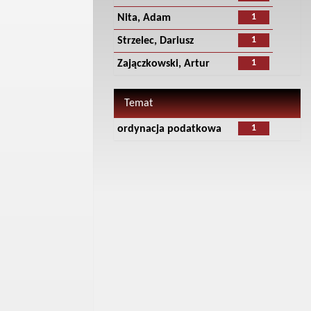
1
Nita, Adam
1
Strzelec, Dariusz
1
Zajączkowski, Artur
Temat
1
ordynacja podatkowa