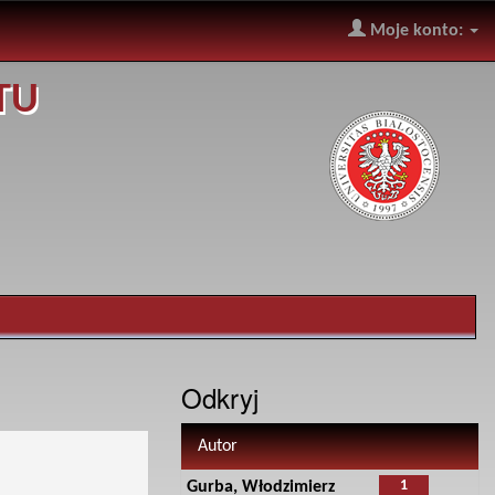
Moje konto:
TU
Odkryj
Autor
1
Gurba, Włodzimierz