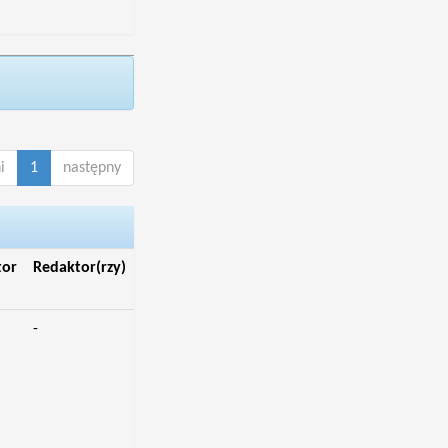
i
1
następny
tor
Redaktor(rzy)
-