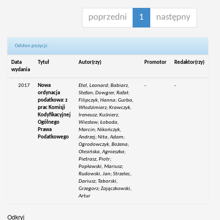
poprzedni
1
następny
Odsłon pozycji:
Data
Tytuł
Autor(rzy)
Promotor
Redaktor(rzy)
wydania
2017
Nowa
Etel, Leonard; Babiarz,
-
-
ordynacja
Stefan; Dowgier, Rafał;
podatkowa: z
Filipczyk, Hanna; Gurba,
prac Komisji
Włodzimierz; Krawczyk,
Kodyfikacyjnej
Ireneusz; Kuśnierz,
Ogólnego
Wiesław; Łoboda,
Prawa
Marcin; Nikończyk,
Podatkowego
Andrzej; Nita, Adam;
Ogrodowczyk, Bożena;
Olesińska, Agnieszka;
Pietrasz, Piotr;
Popławski, Mariusz;
Rudowski, Jan; Strzelec,
Dariusz; Taborski,
Grzegorz; Zajączkowski,
Artur
Odkryj