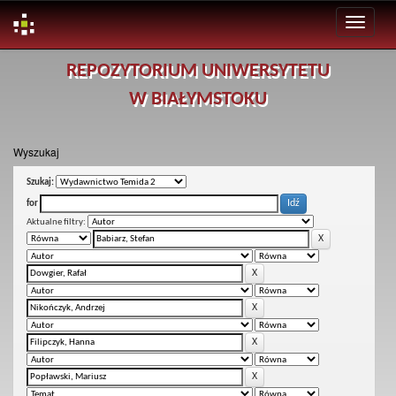
Skip
REPOZYTORIUM UNIWERSYTETU
navigation
W BIAŁYMSTOKU
Wyszukaj
Szukaj:
for
Aktualne filtry: