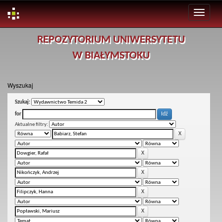
Skip
REPOZYTORIUM UNIWERSYTETU
navigation
W BIAŁYMSTOKU
Wyszukaj
Szukaj:
for
Aktualne filtry: