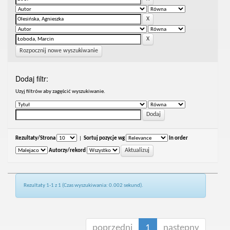
Rozpocznij nowe wyszukiwanie
Dodaj filtr:
Uzyj filtrów aby zagęścić wyszukiwanie.
Rezultaty/Strona
|
Sortuj pozycje wg
In order
Autorzy/rekord
Rezultaty 1-1 z 1 (Czas wyszukiwania: 0.002 sekund).
poprzedni
1
następny