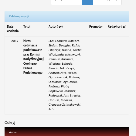
Odsłon pozycji:
Data
Tytuł
Autor(rzy)
Promotor
Redaktor(rzy)
wydania
2017
Nowa
Etel, Leonard; Babiarz,
-
-
ordynacja
Stefan; Dowgier, Rafał;
podatkowa: z
Filipczyk, Hanna; Gurba,
prac Komisji
Włodzimierz; Krawczyk,
Kodyfikacyjnej
Ireneusz; Kuśnierz,
Ogólnego
Wiesław; Łoboda,
Prawa
Marcin; Nikończyk,
Podatkowego
Andrzej; Nita, Adam;
Ogrodowczyk, Bożena;
Olesińska, Agnieszka;
Pietrasz, Piotr;
Popławski, Mariusz;
Rudowski, Jan; Strzelec,
Dariusz; Taborski,
Grzegorz; Zajączkowski,
Artur
Odkryj
Autor