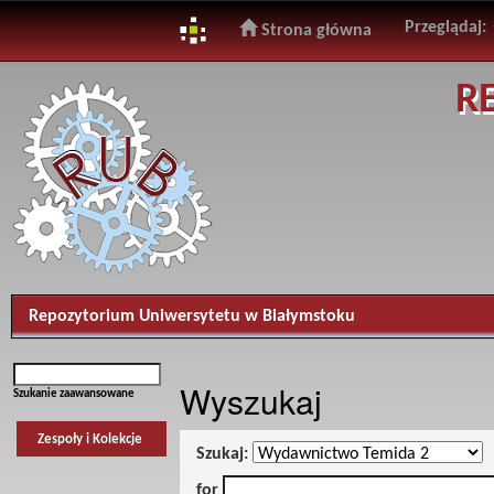
Przeglądaj:
Strona główna
Skip
R
navigation
Repozytorium Uniwersytetu w Białymstoku
Wyszukaj
Szukanie zaawansowane
Zespoły i Kolekcje
Szukaj:
for