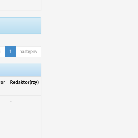
i
1
następny
tor
Redaktor(rzy)
-