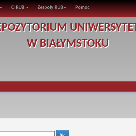
O RUB
Zespoły RUB
Pomoc
EPOZYTORIUM UNIWERSYTE
W BIAŁYMSTOKU