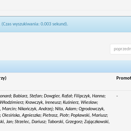
1 (Czas wyszukiwania: 0.003 sekund).
poprzedn
rzy)
Promo
eonard; Babiarz, Stefan; Dowgier, Rafał; Filipczyk, Hanna;
-
Włodzimierz; Krawczyk, Ireneusz; Kuśnierz, Wiesław;
 Marcin; Nikończyk, Andrzej; Nita, Adam; Ogrodowczyk,
 Olesińska, Agnieszka; Pietrasz, Piotr; Popławski, Mariusz;
i, Jan; Strzelec, Dariusz; Taborski, Grzegorz; Zajączkowski,