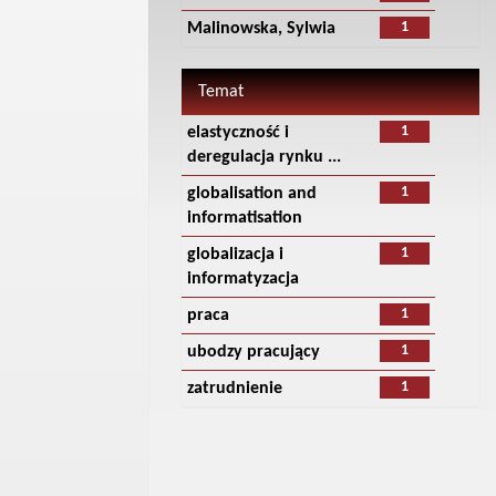
1
Malinowska, Sylwia
Temat
1
elastyczność i
deregulacja rynku ...
1
globalisation and
informatisation
1
globalizacja i
informatyzacja
1
praca
1
ubodzy pracujący
1
zatrudnienie