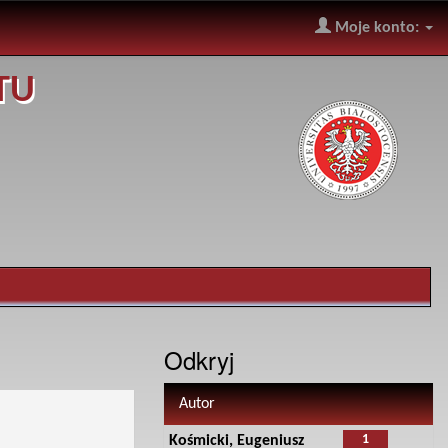
Moje konto:
TU
Odkryj
Autor
1
Kośmicki, Eugeniusz