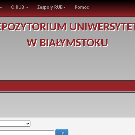
O RUB
Zespoły RUB
Pomoc
EPOZYTORIUM UNIWERSYTE
W BIAŁYMSTOKU