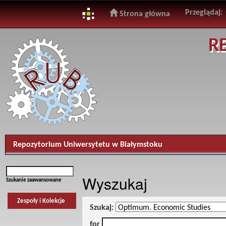
Przeglądaj:
Strona główna
Skip
R
navigation
Repozytorium Uniwersytetu w Białymstoku
Wyszukaj
Szukanie zaawansowane
Zespoły i Kolekcje
Szukaj:
for