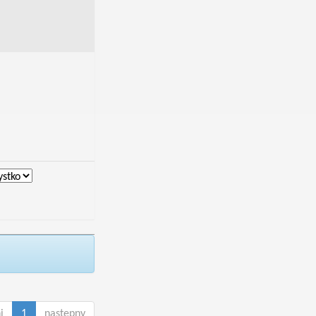
i
1
następny