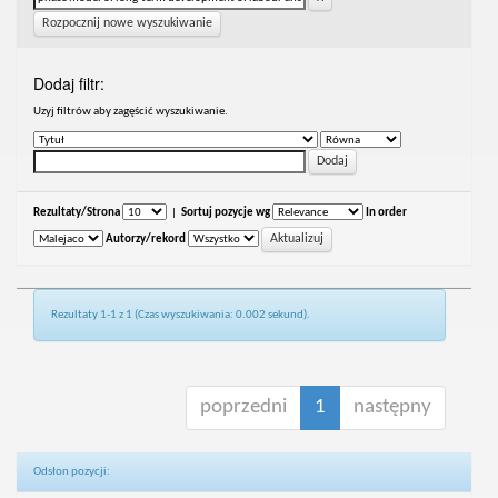
Rozpocznij nowe wyszukiwanie
Dodaj filtr:
Uzyj filtrów aby zagęścić wyszukiwanie.
Rezultaty/Strona
|
Sortuj pozycje wg
In order
Autorzy/rekord
Rezultaty 1-1 z 1 (Czas wyszukiwania: 0.002 sekund).
poprzedni
1
następny
Odsłon pozycji: