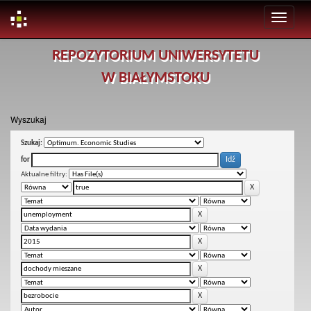
Skip
REPOZYTORIUM UNIWERSYTETU
navigation
W BIAŁYMSTOKU
Wyszukaj
Szukaj:
for
Aktualne filtry: