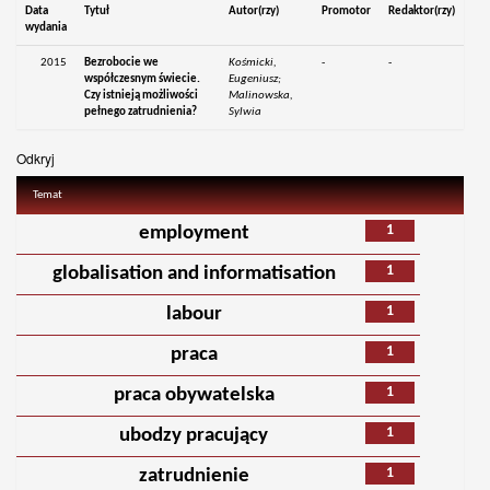
Data
Tytuł
Autor(rzy)
Promotor
Redaktor(rzy)
wydania
2015
Bezrobocie we
Kośmicki,
-
-
współczesnym świecie.
Eugeniusz;
Czy istnieją możliwości
Malinowska,
pełnego zatrudnienia?
Sylwia
Odkryj
Temat
1
employment
1
globalisation and informatisation
1
labour
1
praca
1
praca obywatelska
1
ubodzy pracujący
1
zatrudnienie