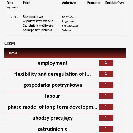
Data
Tytuł
Autor(rzy)
Promotor
Redaktor(rzy)
wydania
2015
Bezrobocie we
Kośmicki,
-
-
współczesnym świecie.
Eugeniusz;
Czy istnieją możliwości
Malinowska,
pełnego zatrudnienia?
Sylwia
Odkryj
Temat
1
employment
1
flexibility and deregulation of l...
1
gospodarka postrynkowa
1
labour
1
phase model of long-term developm...
1
ubodzy pracujący
1
zatrudnienie