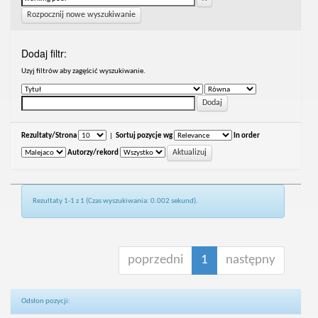
Rozpocznij nowe wyszukiwanie
Dodaj filtr:
Uzyj filtrów aby zagęścić wyszukiwanie.
Rezultaty/Strona
|
Sortuj pozycje wg
In order
Autorzy/rekord
Rezultaty 1-1 z 1 (Czas wyszukiwania: 0.002 sekund).
poprzedni
1
następny
Odsłon pozycji: