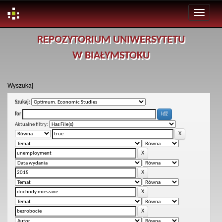
Skip
REPOZYTORIUM UNIWERSYTETU
navigation
W BIAŁYMSTOKU
Wyszukaj
Szukaj:
for
Aktualne filtry: