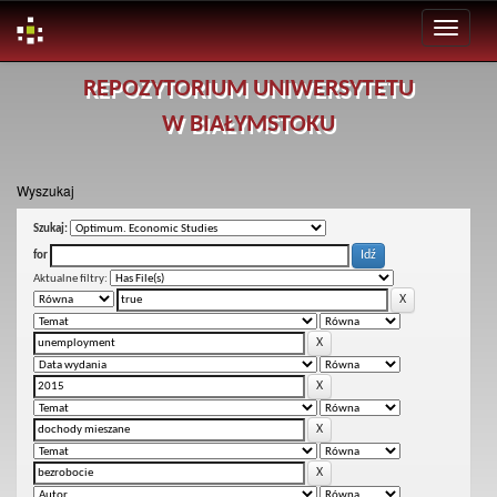
Skip
REPOZYTORIUM UNIWERSYTETU
navigation
W BIAŁYMSTOKU
Wyszukaj
Szukaj:
for
Aktualne filtry: