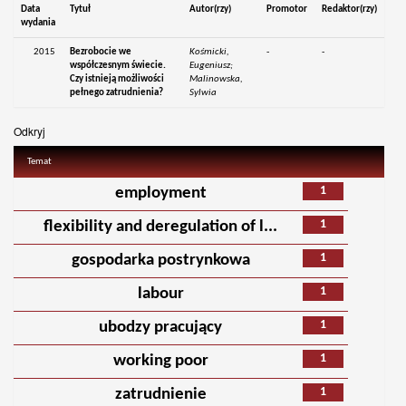
Data
Tytuł
Autor(rzy)
Promotor
Redaktor(rzy)
wydania
2015
Bezrobocie we
Kośmicki,
-
-
współczesnym świecie.
Eugeniusz;
Czy istnieją możliwości
Malinowska,
pełnego zatrudnienia?
Sylwia
Odkryj
Temat
1
employment
1
flexibility and deregulation of l...
1
gospodarka postrynkowa
1
labour
1
ubodzy pracujący
1
working poor
1
zatrudnienie