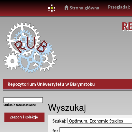
Przeglądaj:
Strona główna
Skip
R
navigation
Repozytorium Uniwersytetu w Białymstoku
Wyszukaj
Szukanie zaawansowane
Zespoły i Kolekcje
Szukaj:
for