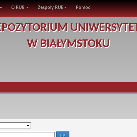
O RUB
Zespoły RUB
Pomoc
EPOZYTORIUM UNIWERSYTE
W BIAŁYMSTOKU