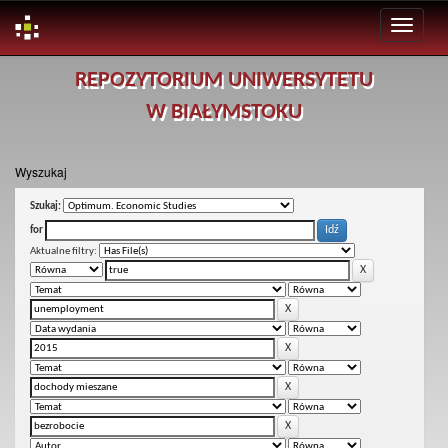
Skip
REPOZYTORIUM UNIWERSYTETU
navigation
W BIAŁYMSTOKU
Wyszukaj
Szukaj:
for
Aktualne filtry: