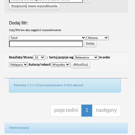
Rozpocznij nowe wyszukiwanie
Dodaj filtr:
Uzyj filtrów aby zagęścić wyszukiwanie.
Rezultaty/Strona
|
Sortuj pozycje wg
In order
Autorzy/rekord
Rezultaty 1-1 z 1 (Czas wyszukiwania: 0.002 sekund).
poprzedni
1
następny
Odsłon pozycji: