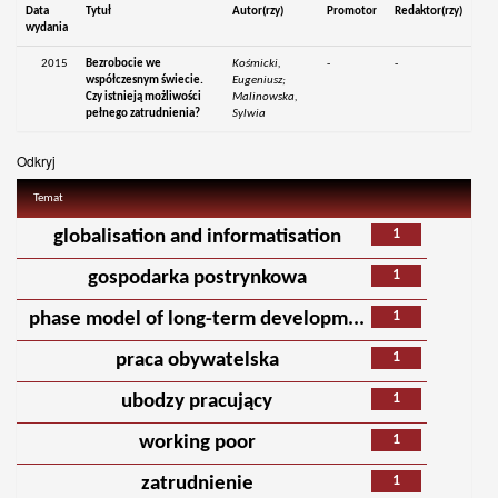
Data
Tytuł
Autor(rzy)
Promotor
Redaktor(rzy)
wydania
2015
Bezrobocie we
Kośmicki,
-
-
współczesnym świecie.
Eugeniusz;
Czy istnieją możliwości
Malinowska,
pełnego zatrudnienia?
Sylwia
Odkryj
Temat
1
globalisation and informatisation
1
gospodarka postrynkowa
1
phase model of long-term developm...
1
praca obywatelska
1
ubodzy pracujący
1
working poor
1
zatrudnienie