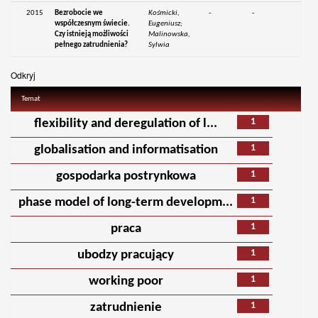
2015
Bezrobocie we
Kośmicki,
-
-
współczesnym świecie.
Eugeniusz;
Czy istnieją możliwości
Malinowska,
pełnego zatrudnienia?
Sylwia
Odkryj
Temat
1
flexibility and deregulation of l...
1
globalisation and informatisation
1
gospodarka postrynkowa
1
phase model of long-term developm...
1
praca
1
ubodzy pracujący
1
working poor
1
zatrudnienie