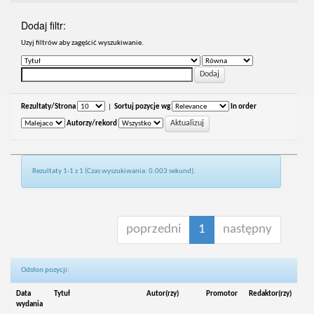
Dodaj filtr:
Uzyj filtrów aby zagęścić wyszukiwanie.
Rezultaty/Strona
|
Sortuj pozycje wg
In order
Autorzy/rekord
Rezultaty 1-1 z 1 (Czas wyszukiwania: 0.003 sekund).
poprzedni
1
następny
Odsłon pozycji:
Data
Tytuł
Autor(rzy)
Promotor
Redaktor(rzy)
wydania