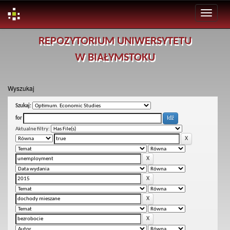
Skip
REPOZYTORIUM UNIWERSYTETU
navigation
W BIAŁYMSTOKU
Wyszukaj
Szukaj:
for
Aktualne filtry: