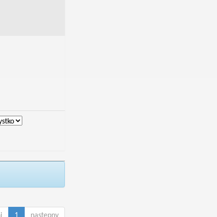
i
1
następny