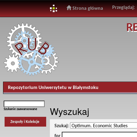
Przeglądaj:
Strona główna
Skip
R
navigation
Repozytorium Uniwersytetu w Białymstoku
Wyszukaj
Szukanie zaawansowane
Zespoły i Kolekcje
Szukaj:
for