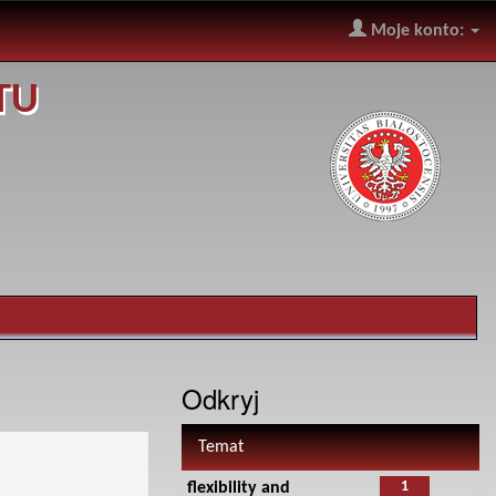
Moje konto:
TU
Odkryj
Temat
1
flexibility and