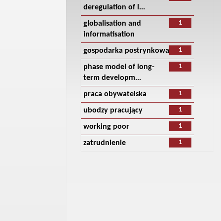
deregulation of l...
1
globalisation and
informatisation
1
gospodarka postrynkowa
1
phase model of long-
term developm...
1
praca obywatelska
1
ubodzy pracujący
1
working poor
1
zatrudnienie