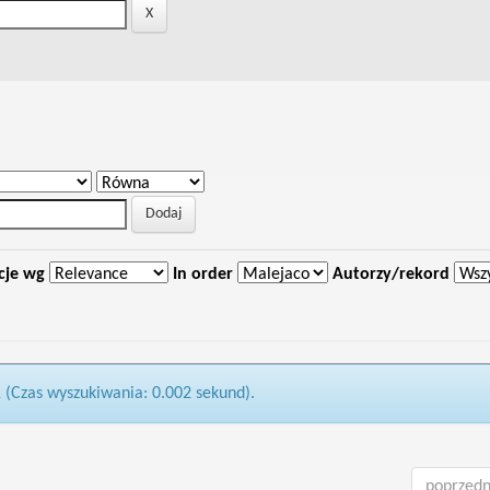
cje wg
In order
Autorzy/rekord
1 (Czas wyszukiwania: 0.002 sekund).
poprzedn