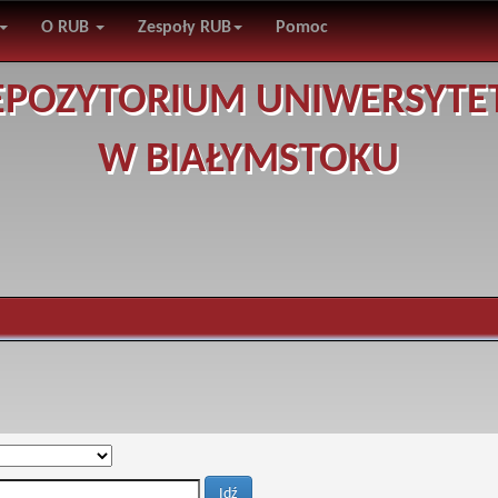
O RUB
Zespoły RUB
Pomoc
EPOZYTORIUM UNIWERSYTE
W BIAŁYMSTOKU