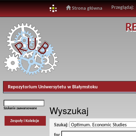
Przeglądaj:
Strona główna
Skip
R
navigation
Repozytorium Uniwersytetu w Białymstoku
Wyszukaj
Szukanie zaawansowane
Zespoły i Kolekcje
Szukaj:
for