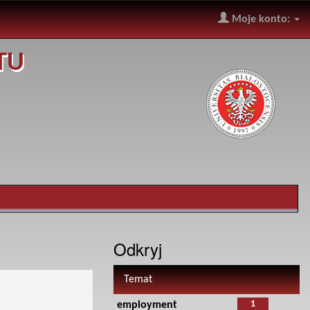
Moje konto:
TU
Odkryj
Temat
1
employment