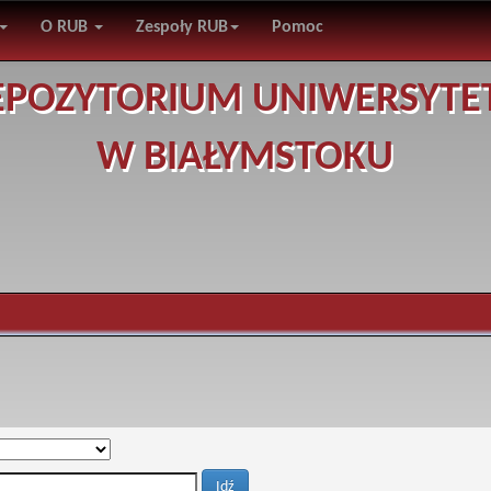
O RUB
Zespoły RUB
Pomoc
EPOZYTORIUM UNIWERSYTE
W BIAŁYMSTOKU