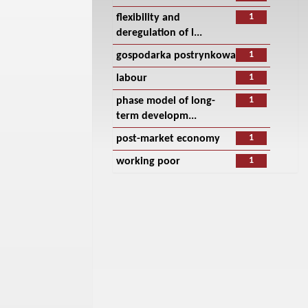
1
flexibility and
deregulation of l...
1
gospodarka postrynkowa
1
labour
1
phase model of long-
term developm...
1
post-market economy
1
working poor