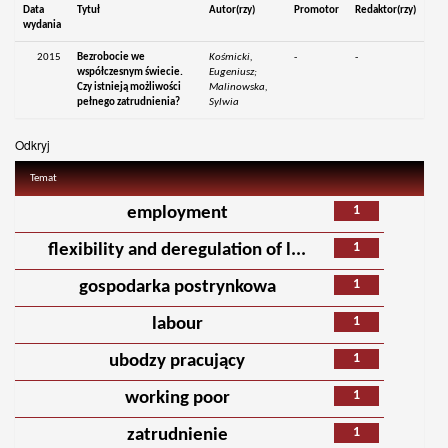
Data
Tytuł
Autor(rzy)
Promotor
Redaktor(rzy)
wydania
2015
Bezrobocie we
Kośmicki,
-
-
współczesnym świecie.
Eugeniusz;
Czy istnieją możliwości
Malinowska,
pełnego zatrudnienia?
Sylwia
Odkryj
Temat
1
employment
1
flexibility and deregulation of l...
1
gospodarka postrynkowa
1
labour
1
ubodzy pracujący
1
working poor
1
zatrudnienie