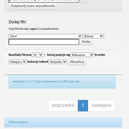
Rozpocznij nowe wyszukiwanie
Dodaj filtr:
Uzyj filtrów aby zagęścić wyszukiwanie.
Rezultaty/Strona
|
Sortuj pozycje wg
In order
Autorzy/rekord
Rezultaty 1-1 z 1 (Czas wyszukiwania: 0.002 sekund).
poprzedni
1
następny
Odsłon pozycji: