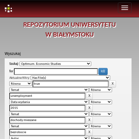
Skip
REPOZYTORIUM UNIWERSYTETU
navigation
W BIAŁYMSTOKU
Wyszukaj
Szukaj:
for
Aktualne filtry: