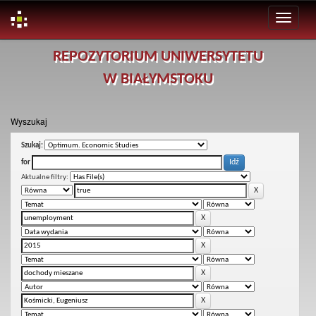
Skip
REPOZYTORIUM UNIWERSYTETU
navigation
W BIAŁYMSTOKU
Wyszukaj
Szukaj:
for
Aktualne filtry: