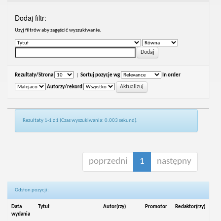
Dodaj filtr:
Uzyj filtrów aby zagęścić wyszukiwanie.
Rezultaty/Strona
|
Sortuj pozycje wg
In order
Autorzy/rekord
Rezultaty 1-1 z 1 (Czas wyszukiwania: 0.003 sekund).
poprzedni
1
następny
Odsłon pozycji:
Data
Tytuł
Autor(rzy)
Promotor
Redaktor(rzy)
wydania