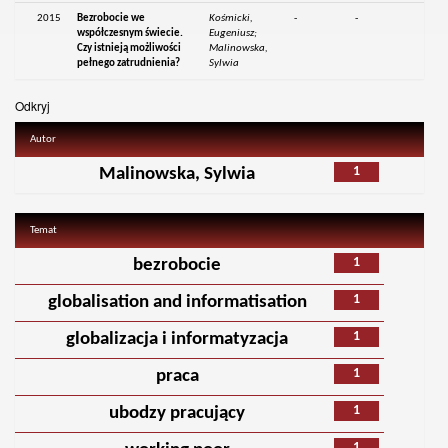
2015
Bezrobocie we
Kośmicki,
-
-
współczesnym świecie.
Eugeniusz;
Czy istnieją możliwości
Malinowska,
pełnego zatrudnienia?
Sylwia
Odkryj
Autor
1
Malinowska, Sylwia
Temat
1
bezrobocie
1
globalisation and informatisation
1
globalizacja i informatyzacja
1
praca
1
ubodzy pracujący
1