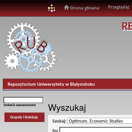
Przeglądaj:
Strona główna
Skip
R
navigation
Repozytorium Uniwersytetu w Białymstoku
Wyszukaj
Szukanie zaawansowane
Zespoły i Kolekcje
Szukaj:
for