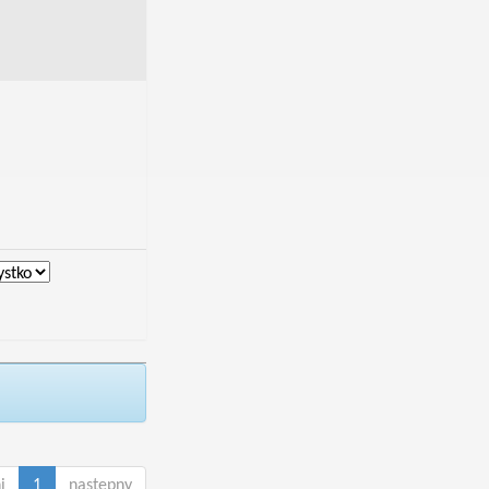
i
1
następny