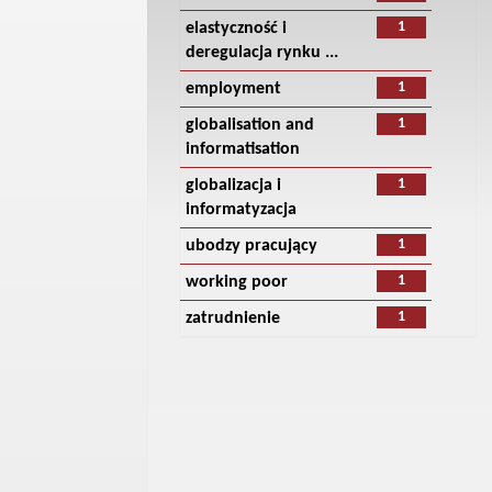
1
elastyczność i
deregulacja rynku ...
1
employment
1
globalisation and
informatisation
1
globalizacja i
informatyzacja
1
ubodzy pracujący
1
working poor
1
zatrudnienie