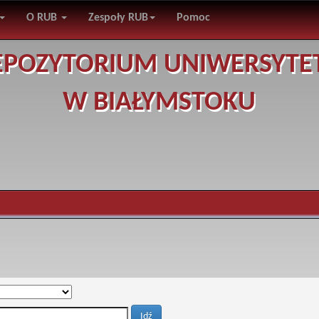
O RUB
Zespoły RUB
Pomoc
EPOZYTORIUM UNIWERSYTE
W BIAŁYMSTOKU