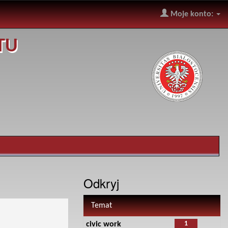
Moje konto:
TU
Odkryj
Temat
1
civic work