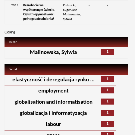
2015
Bezrobocie we
Kośmicki,
-
-
współczesnym świecie.
Eugeniusz;
Czy istnieją możliwości
Malinowska,
pełnego zatrudnienia?
Sylwia
Odkryj
Autor
1
Malinowska, Sylwia
Temat
1
elastyczność i deregulacja rynku ...
1
employment
1
globalisation and informatisation
1
globalizacja i informatyzacja
1
labour
1