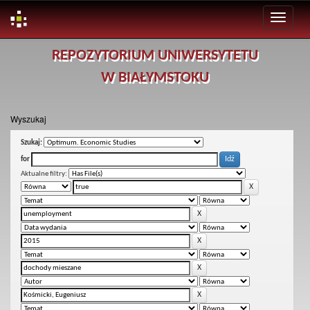
Skip
REPOZYTORIUM UNIWERSYTETU
navigation
W BIAŁYMSTOKU
Wyszukaj
Szukaj:
for
Aktualne filtry: