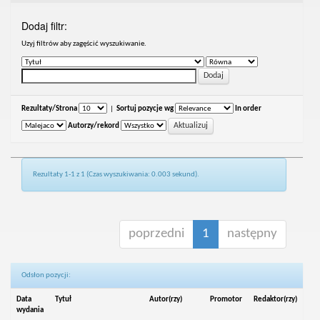
Dodaj filtr:
Uzyj filtrów aby zagęścić wyszukiwanie.
Rezultaty/Strona
|
Sortuj pozycje wg
In order
Autorzy/rekord
Rezultaty 1-1 z 1 (Czas wyszukiwania: 0.003 sekund).
poprzedni
1
następny
Odsłon pozycji:
Data
Tytuł
Autor(rzy)
Promotor
Redaktor(rzy)
wydania