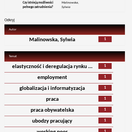
Czy istnieją możliwości
Malinowska,
pełnego zatrudnienia?
Sylwia
Odkryj
Autor
1
Malinowska, Sylwia
Temat
1
elastyczność i deregulacja rynku ...
1
employment
1
globalizacja i informatyzacja
1
praca
1
praca obywatelska
1
ubodzy pracujący
1