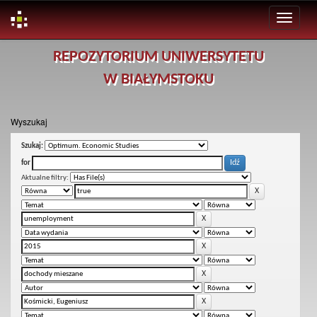
Skip
REPOZYTORIUM UNIWERSYTETU
navigation
W BIAŁYMSTOKU
Wyszukaj
Szukaj:
for
Aktualne filtry: