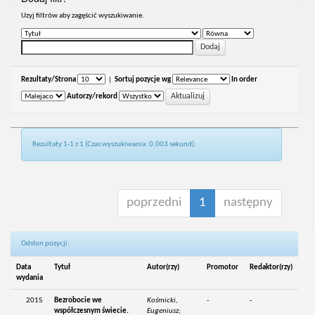
Uzyj filtrów aby zagęścić wyszukiwanie.
Rezultaty/Strona
|
Sortuj pozycje wg
In order
Autorzy/rekord
Rezultaty 1-1 z 1 (Czas wyszukiwania: 0.003 sekund).
poprzedni
1
następny
Odsłon pozycji:
Data
Tytuł
Autor(rzy)
Promotor
Redaktor(rzy)
wydania
2015
Bezrobocie we
Kośmicki,
-
-
współczesnym świecie.
Eugeniusz;