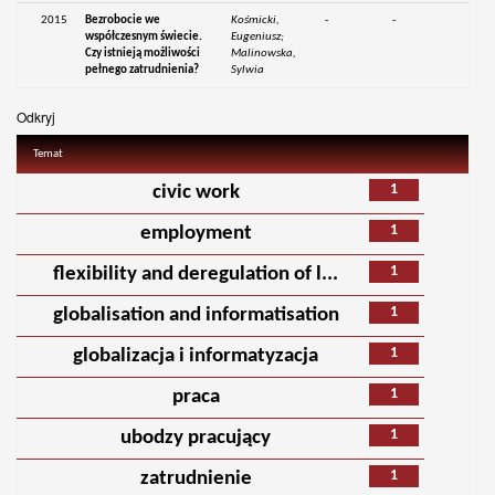
2015
Bezrobocie we
Kośmicki,
-
-
współczesnym świecie.
Eugeniusz;
Czy istnieją możliwości
Malinowska,
pełnego zatrudnienia?
Sylwia
Odkryj
Temat
1
civic work
1
employment
1
flexibility and deregulation of l...
1
globalisation and informatisation
1
globalizacja i informatyzacja
1
praca
1
ubodzy pracujący
1
zatrudnienie