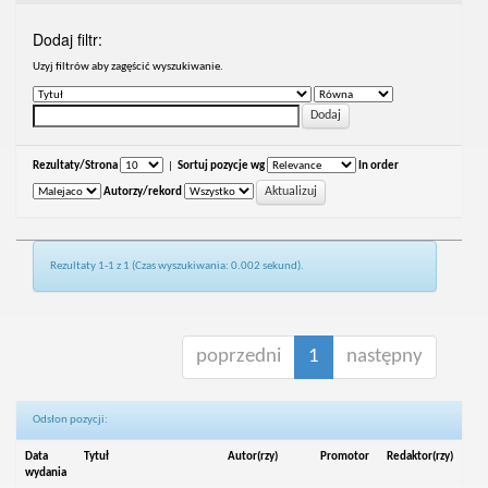
Dodaj filtr:
Uzyj filtrów aby zagęścić wyszukiwanie.
Rezultaty/Strona
|
Sortuj pozycje wg
In order
Autorzy/rekord
Rezultaty 1-1 z 1 (Czas wyszukiwania: 0.002 sekund).
poprzedni
1
następny
Odsłon pozycji:
Data
Tytuł
Autor(rzy)
Promotor
Redaktor(rzy)
wydania