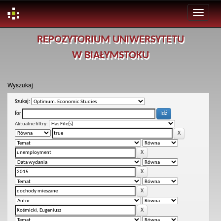
Skip
REPOZYTORIUM UNIWERSYTETU
navigation
W BIAŁYMSTOKU
Wyszukaj
Szukaj:
for
Aktualne filtry: