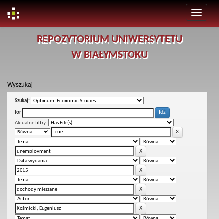
Skip
REPOZYTORIUM UNIWERSYTETU
navigation
W BIAŁYMSTOKU
Wyszukaj
Szukaj:
for
Aktualne filtry: