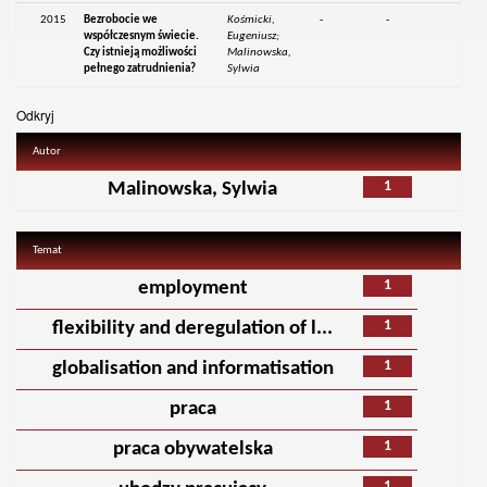
2015
Bezrobocie we
Kośmicki,
-
-
współczesnym świecie.
Eugeniusz;
Czy istnieją możliwości
Malinowska,
pełnego zatrudnienia?
Sylwia
Odkryj
Autor
1
Malinowska, Sylwia
Temat
1
employment
1
flexibility and deregulation of l...
1
globalisation and informatisation
1
praca
1
praca obywatelska
1