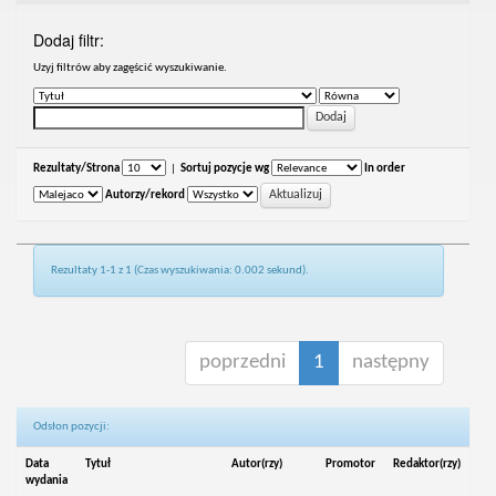
Dodaj filtr:
Uzyj filtrów aby zagęścić wyszukiwanie.
Rezultaty/Strona
|
Sortuj pozycje wg
In order
Autorzy/rekord
Rezultaty 1-1 z 1 (Czas wyszukiwania: 0.002 sekund).
poprzedni
1
następny
Odsłon pozycji:
Data
Tytuł
Autor(rzy)
Promotor
Redaktor(rzy)
wydania