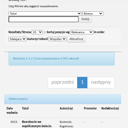
Uzyj filtrów aby zagęścić wyszukiwanie.
Rezultaty/Strona
|
Sortuj pozycje wg
In order
Autorzy/rekord
Rezultaty 1-1 z 1 (Czas wyszukiwania: 0.001 sekund).
poprzedni
1
następny
Odsłon pozycji:
Data
Tytuł
Autor(rzy)
Promotor
Redaktor(rzy)
wydania
2015
Bezrobocie we
Kośmicki,
-
-
współczesnym świecie.
Eugeniusz;