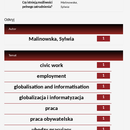
Czy istnieją możliwości
Malinowska,
pełnego zatrudnienia?
Sylwia
Odkryj
Autor
1
Malinowska, Sylwia
Temat
1
civic work
1
employment
1
globalisation and informatisation
1
globalizacja i informatyzacja
1
praca
1
praca obywatelska
1