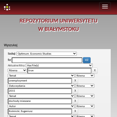
Skip
REPOZYTORIUM UNIWERSYTETU
navigation
W BIAŁYMSTOKU
Wyszukaj
Szukaj:
for
Aktualne filtry: