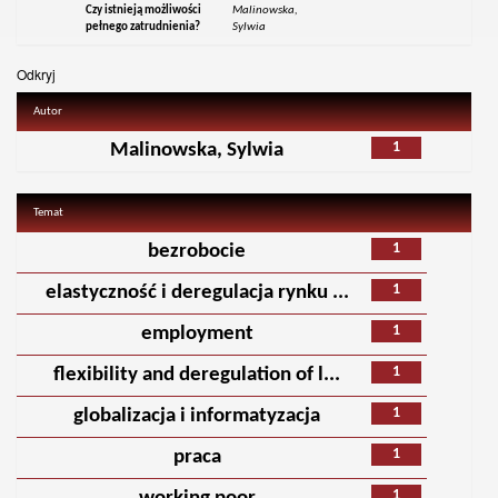
Czy istnieją możliwości
Malinowska,
pełnego zatrudnienia?
Sylwia
Odkryj
Autor
1
Malinowska, Sylwia
Temat
1
bezrobocie
1
elastyczność i deregulacja rynku ...
1
employment
1
flexibility and deregulation of l...
1
globalizacja i informatyzacja
1
praca
1