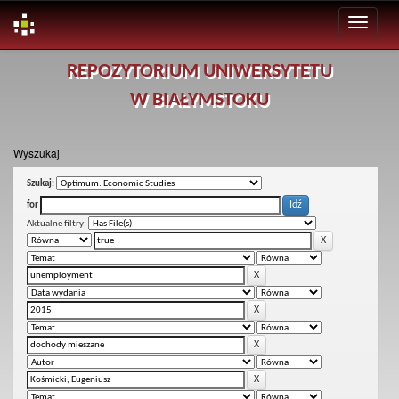
Skip
REPOZYTORIUM UNIWERSYTETU
navigation
W BIAŁYMSTOKU
Wyszukaj
Szukaj:
for
Aktualne filtry: