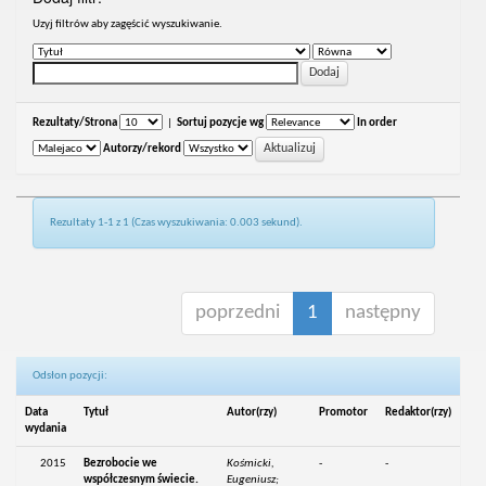
Uzyj filtrów aby zagęścić wyszukiwanie.
Rezultaty/Strona
|
Sortuj pozycje wg
In order
Autorzy/rekord
Rezultaty 1-1 z 1 (Czas wyszukiwania: 0.003 sekund).
poprzedni
1
następny
Odsłon pozycji:
Data
Tytuł
Autor(rzy)
Promotor
Redaktor(rzy)
wydania
2015
Bezrobocie we
Kośmicki,
-
-
współczesnym świecie.
Eugeniusz;