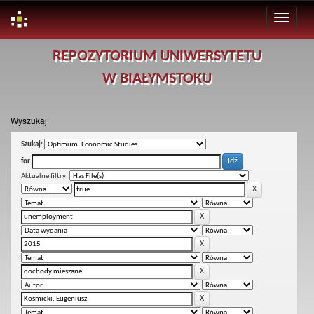
Skip
REPOZYTORIUM UNIWERSYTETU
navigation
W BIAŁYMSTOKU
Wyszukaj
Szukaj:
for
Aktualne filtry: