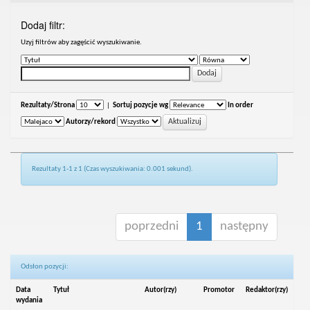
Dodaj filtr:
Uzyj filtrów aby zagęścić wyszukiwanie.
Rezultaty/Strona
|
Sortuj pozycje wg
In order
Autorzy/rekord
Rezultaty 1-1 z 1 (Czas wyszukiwania: 0.001 sekund).
poprzedni
1
następny
Odsłon pozycji:
Data
Tytuł
Autor(rzy)
Promotor
Redaktor(rzy)
wydania