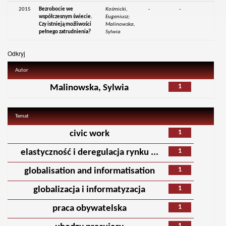
2015
Bezrobocie we
Kośmicki,
-
-
współczesnym świecie.
Eugeniusz;
Czy istnieją możliwości
Malinowska,
pełnego zatrudnienia?
Sylwia
Odkryj
Autor
1
Malinowska, Sylwia
Temat
1
civic work
1
elastyczność i deregulacja rynku ...
1
globalisation and informatisation
1
globalizacja i informatyzacja
1
praca obywatelska
1