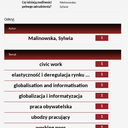
Czy istnieją możliwości
Malinowska,
pełnego zatrudnienia?
Sylwia
Odkryj
Autor
1
Malinowska, Sylwia
Temat
1
civic work
1
elastyczność i deregulacja rynku ...
1
globalisation and informatisation
1
globalizacja i informatyzacja
1
praca obywatelska
1
ubodzy pracujący
1