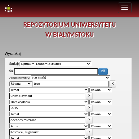
Skip
REPOZYTORIUM UNIWERSYTETU
navigation
W BIAŁYMSTOKU
Wyszukaj
Szukaj:
for
Aktualne filtry: