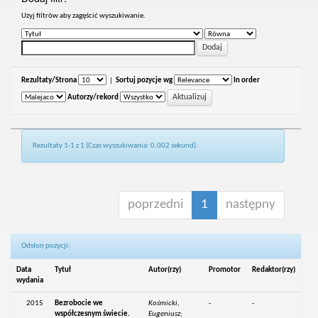
Uzyj filtrów aby zagęścić wyszukiwanie.
Rezultaty/Strona
|
Sortuj pozycje wg
In order
Autorzy/rekord
Rezultaty 1-1 z 1 (Czas wyszukiwania: 0.002 sekund).
poprzedni
1
następny
Odsłon pozycji:
Data
Tytuł
Autor(rzy)
Promotor
Redaktor(rzy)
wydania
2015
Bezrobocie we
Kośmicki,
-
-
współczesnym świecie.
Eugeniusz;