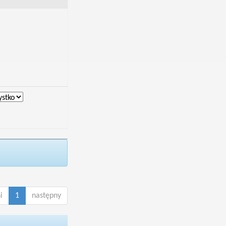
i
1
następny