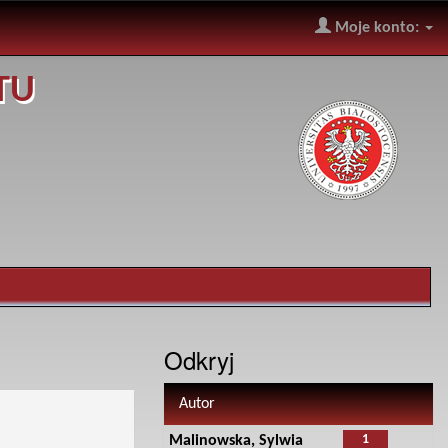
Moje konto:
TU
Odkryj
Autor
1
Malinowska, Sylwia