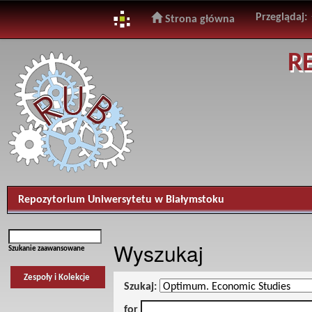
Przeglądaj:
Strona główna
Skip
R
navigation
Repozytorium Uniwersytetu w Białymstoku
Wyszukaj
Szukanie zaawansowane
Zespoły i Kolekcje
Szukaj:
for