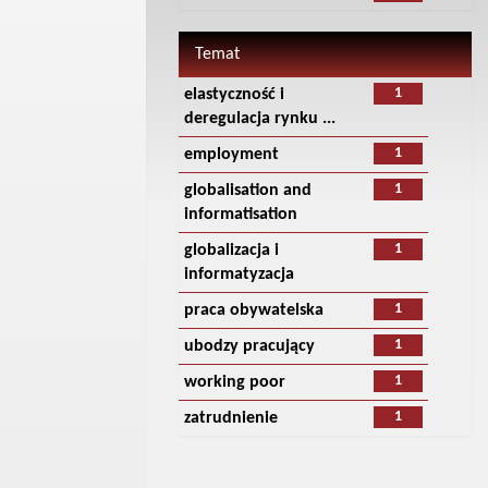
Temat
1
elastyczność i
deregulacja rynku ...
1
employment
1
globalisation and
informatisation
1
globalizacja i
informatyzacja
1
praca obywatelska
1
ubodzy pracujący
1
working poor
1
zatrudnienie