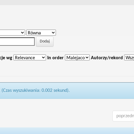
cje wg
In order
Autorzy/rekord
1 (Czas wyszukiwania: 0.002 sekund).
poprzedn