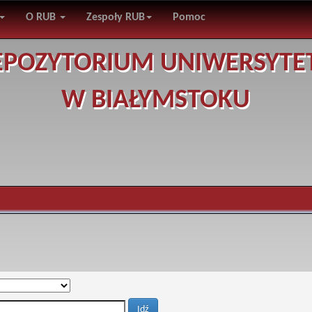
O RUB
Zespoły RUB
Pomoc
EPOZYTORIUM UNIWERSYTE
W BIAŁYMSTOKU