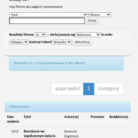
Uzyj filtrów aby zagęścić wyszukiwanie.
Rezultaty/Strona
|
Sortuj pozycje wg
In order
Autorzy/rekord
Rezultaty 1-1 z 1 (Czas wyszukiwania: 0.001 sekund).
poprzedni
1
następny
Odsłon pozycji:
Data
Tytuł
Autor(rzy)
Promotor
Redaktor(rzy)
wydania
2015
Bezrobocie we
Kośmicki,
-
-
współczesnym świecie.
Eugeniusz;