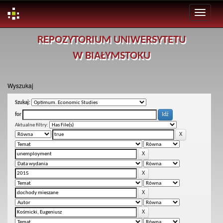
Skip
REPOZYTORIUM UNIWERSYTETU
navigation
W BIAŁYMSTOKU
Wyszukaj
Szukaj:
for
Aktualne filtry: