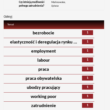
Czy istnieją możliwości
Malinowska,
pełnego zatrudnienia?
Sylwia
Odkryj
Temat
1
bezrobocie
1
elastyczność i deregulacja rynku ...
1
employment
1
labour
1
praca
1
praca obywatelska
1
ubodzy pracujący
1
working poor
1
zatrudnienie