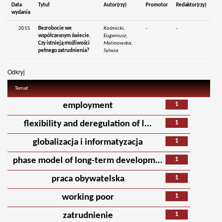
Data
Tytuł
Autor(rzy)
Promotor
Redaktor(rzy)
wydania
2015
Bezrobocie we
Kośmicki,
-
-
współczesnym świecie.
Eugeniusz;
Czy istnieją możliwości
Malinowska,
pełnego zatrudnienia?
Sylwia
Odkryj
Temat
1
employment
1
flexibility and deregulation of l...
1
globalizacja i informatyzacja
1
phase model of long-term developm...
1
praca obywatelska
1
working poor
1
zatrudnienie