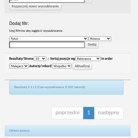
Rozpocznij nowe wyszukiwanie
Dodaj filtr:
Uzyj filtrów aby zagęścić wyszukiwanie.
Rezultaty/Strona
|
Sortuj pozycje wg
In order
Autorzy/rekord
Rezultaty 1-1 z 1 (Czas wyszukiwania: 0.002 sekund).
poprzedni
1
następny
Odsłon pozycji: