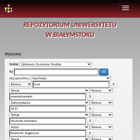
Skip
REPOZYTORIUM UNIWERSYTETU
navigation
W BIAŁYMSTOKU
Wyszukaj
Szukaj:
for
Aktualne filtry: