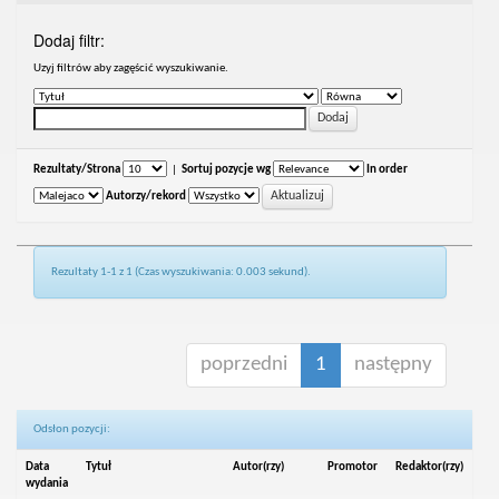
Dodaj filtr:
Uzyj filtrów aby zagęścić wyszukiwanie.
Rezultaty/Strona
|
Sortuj pozycje wg
In order
Autorzy/rekord
Rezultaty 1-1 z 1 (Czas wyszukiwania: 0.003 sekund).
poprzedni
1
następny
Odsłon pozycji:
Data
Tytuł
Autor(rzy)
Promotor
Redaktor(rzy)
wydania