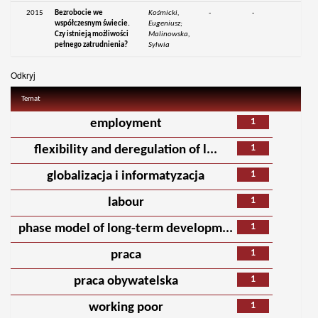
2015
Bezrobocie we
Kośmicki,
-
-
współczesnym świecie.
Eugeniusz;
Czy istnieją możliwości
Malinowska,
pełnego zatrudnienia?
Sylwia
Odkryj
Temat
1
employment
1
flexibility and deregulation of l...
1
globalizacja i informatyzacja
1
labour
1
phase model of long-term developm...
1
praca
1
praca obywatelska
1
working poor