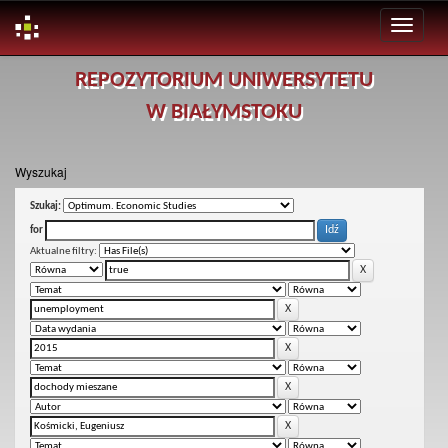
Skip
REPOZYTORIUM UNIWERSYTETU
navigation
W BIAŁYMSTOKU
Wyszukaj
Szukaj:
for
Aktualne filtry: