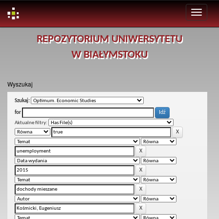
Skip
REPOZYTORIUM UNIWERSYTETU
navigation
W BIAŁYMSTOKU
Wyszukaj
Szukaj:
for
Aktualne filtry: