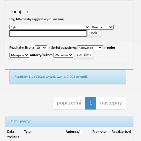
Dodaj filtr:
Uzyj filtrów aby zagęścić wyszukiwanie.
Rezultaty/Strona
|
Sortuj pozycje wg
In order
Autorzy/rekord
Rezultaty 1-1 z 1 (Czas wyszukiwania: 0.003 sekund).
poprzedni
1
następny
Odsłon pozycji:
Data
Tytuł
Autor(rzy)
Promotor
Redaktor(rzy)
wydania