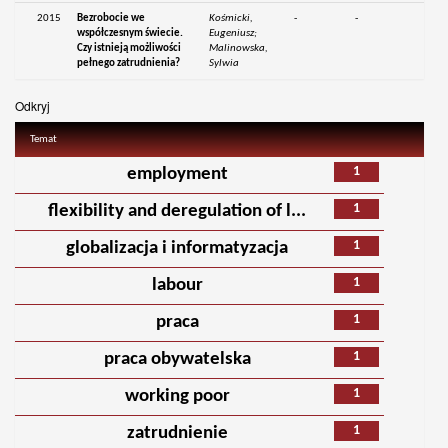
2015
Bezrobocie we
Kośmicki,
-
-
współczesnym świecie.
Eugeniusz;
Czy istnieją możliwości
Malinowska,
pełnego zatrudnienia?
Sylwia
Odkryj
Temat
1
employment
1
flexibility and deregulation of l...
1
globalizacja i informatyzacja
1
labour
1
praca
1
praca obywatelska
1
working poor
1
zatrudnienie