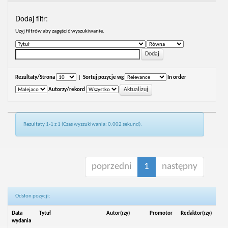
Dodaj filtr:
Uzyj filtrów aby zagęścić wyszukiwanie.
Rezultaty/Strona
|
Sortuj pozycje wg
In order
Autorzy/rekord
Rezultaty 1-1 z 1 (Czas wyszukiwania: 0.002 sekund).
poprzedni
1
następny
Odsłon pozycji:
Data
Tytuł
Autor(rzy)
Promotor
Redaktor(rzy)
wydania