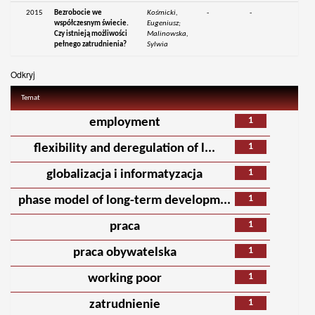
2015
Bezrobocie we
Kośmicki,
-
-
współczesnym świecie.
Eugeniusz;
Czy istnieją możliwości
Malinowska,
pełnego zatrudnienia?
Sylwia
Odkryj
Temat
1
employment
1
flexibility and deregulation of l...
1
globalizacja i informatyzacja
1
phase model of long-term developm...
1
praca
1
praca obywatelska
1
working poor
1
zatrudnienie