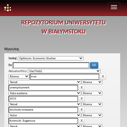
Skip
REPOZYTORIUM UNIWERSYTETU
navigation
W BIAŁYMSTOKU
Wyszukaj
Szukaj:
for
Aktualne filtry: