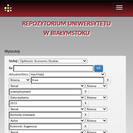
Skip
REPOZYTORIUM UNIWERSYTETU
navigation
W BIAŁYMSTOKU
Wyszukaj
Szukaj:
for
Aktualne filtry: