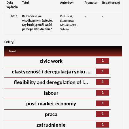
Data
Tytuł
Autor(rzy)
Promotor
Redaktor(rzy)
wydania
2015
Bezrobocie we
Kośmicki,
-
-
współczesnym świecie.
Eugeniusz;
Czy istnieją możliwości
Malinowska,
pełnego zatrudnienia?
Sylwia
Odkryj
Temat
1
civic work
1
elastyczność i deregulacja rynku ...
1
flexibility and deregulation of l...
1
labour
1
post-market economy
1
praca
1
zatrudnienie