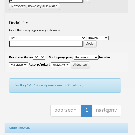
Rozpocznij nowe wyszukiwanie
Dodaj filtr:
Uzyj filtrów aby zagęścić wyszukiwanie.
Rezultaty/Strona
|
Sortuj pozycje wg
In order
Autorzy/rekord
Rezultaty 1-1 z 1 (Czas wyszukiwania: 0.001 sekund).
poprzedni
1
następny
Odsłon pozycji: