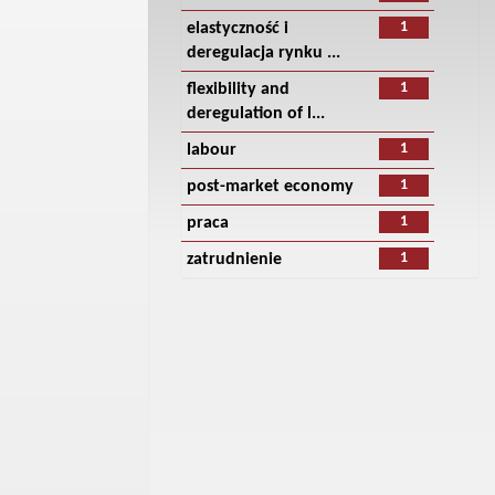
1
elastyczność i
deregulacja rynku ...
1
flexibility and
deregulation of l...
1
labour
1
post-market economy
1
praca
1
zatrudnienie