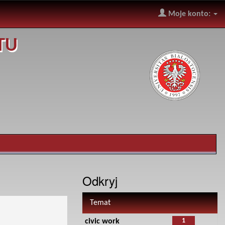
Moje konto:
TU
Odkryj
Temat
1
civic work