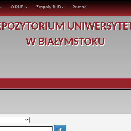
O RUB
Zespoły RUB
Pomoc
EPOZYTORIUM UNIWERSYTE
W BIAŁYMSTOKU