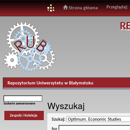
Przeglądaj:
Strona główna
Skip
R
navigation
Repozytorium Uniwersytetu w Białymstoku
Wyszukaj
Szukanie zaawansowane
Zespoły i Kolekcje
Szukaj:
for