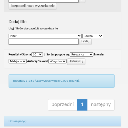
Rozpocznij nowe wyszukiwanie
Dodaj filtr:
Uzyj filtrów aby zagęścić wyszukiwanie.
Rezultaty/Strona
|
Sortuj pozycje wg
In order
Autorzy/rekord
Rezultaty 1-1 z 1 (Czas wyszukiwania: 0.003 sekund).
poprzedni
1
następny
Odsłon pozycji: