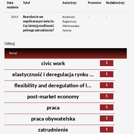
Data
Tytuł
Autor(rzy)
Promotor
Redaktor(rzy)
wydania
2015
Bezrobocie we
Kośmicki,
-
-
współczesnym świecie.
Eugeniusz;
Czy istnieją możliwości
Malinowska,
pełnego zatrudnienia?
Sylwia
Odkryj
Temat
1
civic work
1
elastyczność i deregulacja rynku ...
1
flexibility and deregulation of l...
1
post-market economy
1
praca
1
praca obywatelska
1
zatrudnienie