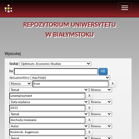
Skip
REPOZYTORIUM UNIWERSYTETU
navigation
W BIAŁYMSTOKU
Wyszukaj
Szukaj:
for
Aktualne filtry: