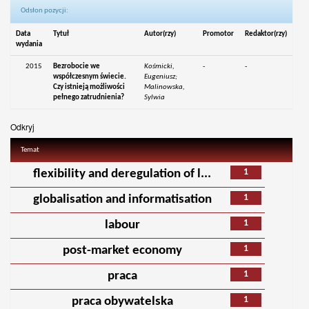
Odsłon pozycji:
Data
Tytuł
Autor(rzy)
Promotor
Redaktor(rzy)
wydania
2015
Bezrobocie we
Kośmicki,
-
-
współczesnym świecie.
Eugeniusz;
Czy istnieją możliwości
Malinowska,
pełnego zatrudnienia?
Sylwia
Odkryj
Temat
1
flexibility and deregulation of l...
1
globalisation and informatisation
1
labour
1
post-market economy
1
praca
1
praca obywatelska