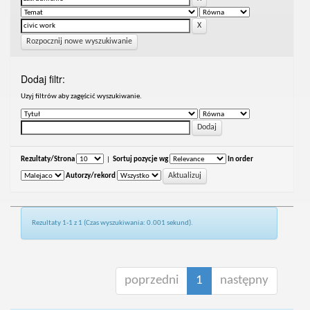
Rozpocznij nowe wyszukiwanie
Dodaj filtr:
Uzyj filtrów aby zagęścić wyszukiwanie.
Rezultaty/Strona
|
Sortuj pozycje wg
In order
Autorzy/rekord
Rezultaty 1-1 z 1 (Czas wyszukiwania: 0.001 sekund).
poprzedni
1
następny