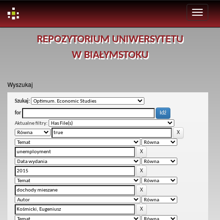
Skip
REPOZYTORIUM UNIWERSYTETU
navigation
W BIAŁYMSTOKU
Wyszukaj
Szukaj:
for
Aktualne filtry: