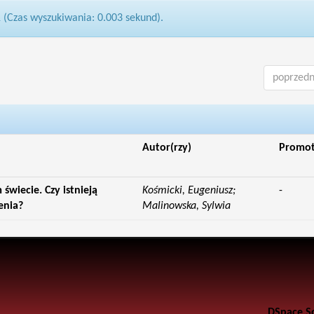
1 (Czas wyszukiwania: 0.003 sekund).
poprzedn
Autor(rzy)
Promo
wiecie. Czy istnieją
Kośmicki, Eugeniusz;
-
enia?
Malinowska, Sylwia
DSpace S