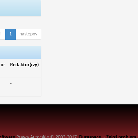
i
1
następny
tor
Redaktor(rzy)
-
oftware
Prawa Autorskie © 2002-2017
Duraspace
-
Zgłoś problem