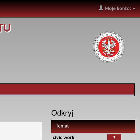
Moje konto:
TU
Odkryj
Temat
1
civic work