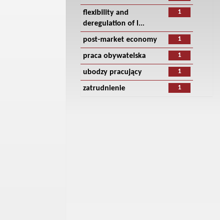
1
flexibility and
deregulation of l...
1
post-market economy
1
praca obywatelska
1
ubodzy pracujący
1
zatrudnienie