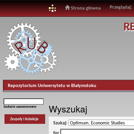
Przeglądaj:
Strona główna
Skip
R
navigation
Repozytorium Uniwersytetu w Białymstoku
Wyszukaj
Szukanie zaawansowane
Zespoły i Kolekcje
Szukaj:
for