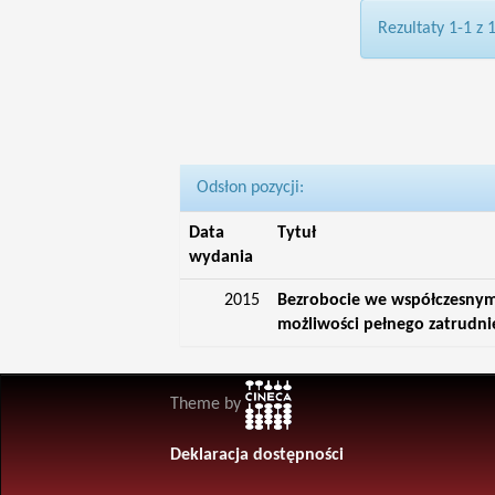
Rezultaty 1-1 z 
Odsłon pozycji:
Data
Tytuł
wydania
2015
Bezrobocie we współczesnym ś
możliwości pełnego zatrudni
Theme by
Deklaracja dostępności