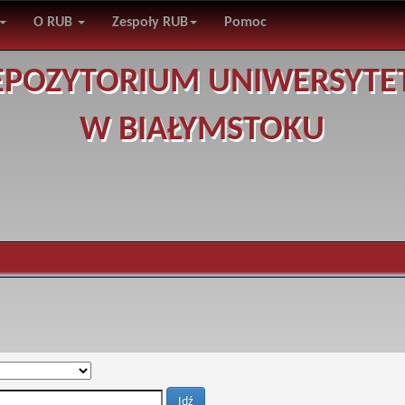
O RUB
Zespoły RUB
Pomoc
EPOZYTORIUM UNIWERSYTE
W BIAŁYMSTOKU